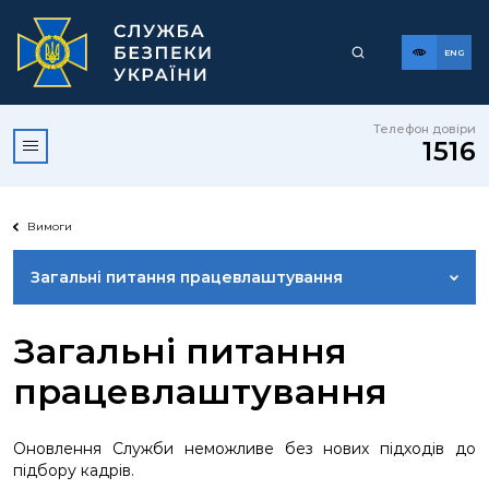
ENG
Телефон довіри
1516
Вимоги
Загальні питання працевлаштування
ПРИЙОМ НА ВІЙСЬКОВУ СЛУЖБУ
Загальні питання
працевлаштування
КОНКУРС НА ЗАЙНЯТТЯ ВАКАНТНОЇ ПОСАДИ
ДЕРЖАВНОЇ СЛУЖБИ
Оновлення Служби неможливе без нових підходів до
підбору кадрів.