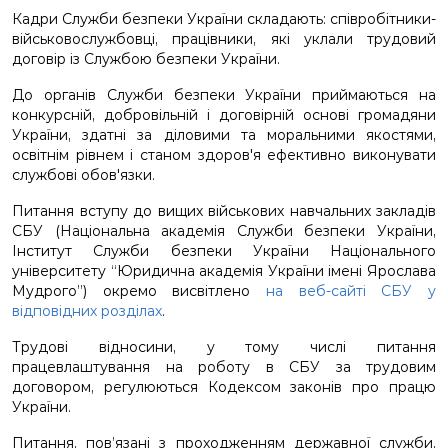
Кадри Служби безпеки України складають: співробітники-
військовослужбовці, працівники, які уклали трудовий
договір із Службою безпеки України.
До органів Служби безпеки України приймаються на
конкурсній, добровільній і договірній основі громадяни
України, здатні за діловими та моральними якостями,
освітнім рівнем і станом здоров'я ефективно виконувати
службові обов'язки.
Питання вступу до вищих військових навчальних закладів
СБУ (Національна академія Служби безпеки України,
Інститут Служби безпеки України Національного
університету “Юридична академія України імені Ярослава
Мудрого”) окремо висвітлено
на веб-сайті СБУ у
відповідних розділах
.
Трудові відносини, у тому числі питання
працевлаштування на роботу в СБУ за трудовим
договором, регулюються Кодексом законів про працю
України.
Питання, пов’язані з проходженням державної служби,