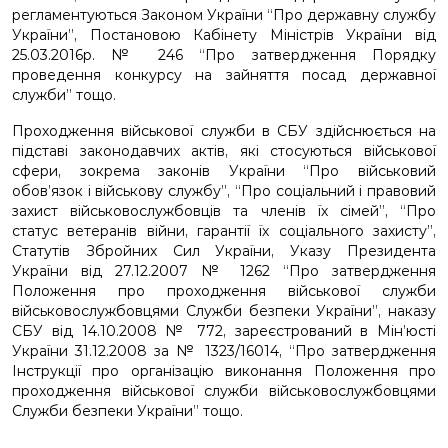
регламентуються Законом України “Про державну службу
України”, Постановою Кабінету Міністрів України від
25.03.2016р. № 246 “Про затвердження Порядку
проведення конкурсу на зайняття посад державної
служби” тощо.
Проходження військової служби в СБУ здійснюється на
підставі законодавчих актів, які стосуються військової
сфери, зокрема законів України “Про військовий
обов’язок і військову службу”, “Про соціальний і правовий
захист військовослужбовців та членів їх сімей”, “Про
статус ветеранів війни, гарантії їх соціального захисту”,
Статутів Збройних Сил України, Указу Президента
України від 27.12.2007 № 1262 “Про затвердження
Положення про проходження військової служби
військовослужбовцями Служби безпеки України”, наказу
СБУ від 14.10.2008 № 772, зареєстрований в Мін’юсті
України 31.12.2008 за № 1323/16014, “Про затвердження
Інструкції про організацію виконання Положення про
проходження військової служби військовослужбовцями
Служби безпеки України” тощо.