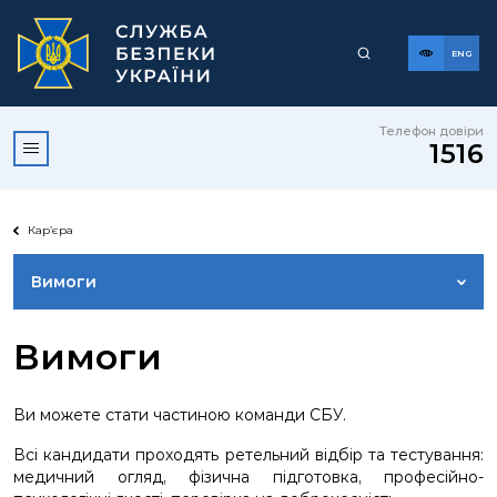
ENG
Телефон довіри
1516
Кар’єра
Вимоги
ДОЛУЧАЙСЯ ДО «АЛЬФИ» СБУ
Вимоги
ГЕНДЕРНА РІВНІСТЬ
Ви можете стати частиною команди СБУ.
Всі кандидати проходять ретельний відбір та тестування:
СОЦІАЛЬНИЙ ЗАХИСТ
медичний огляд, фізична підготовка, професійно-