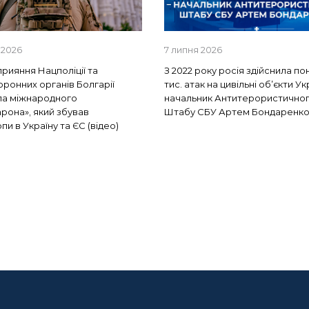
 2026
7 липня 2026
прияння Нацполіції та
З 2022 року росія здійснила по
ронних органів Болгарії
тис. атак на цивільні об’єкти Ук
ла міжнародного
начальник Антитерористично
рона», який збував
Штабу СБУ Артем Бондаренк
и в Україну та ЄС (відео)