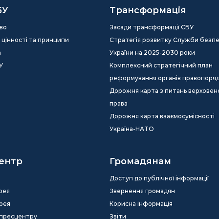
БУ
Трансформація
во
Засади трансформації СБУ
ія, цінності та принципи
Стратегія розвитку Служби безп
а
України на 2025-2030 роки
У
Комплексний стратегічний план
реформування органів правопоря
Дорожня карта з питань верховен
права
Дорожня карта взаємосумісності
Україна-НАТО
ентр
Громадянам
Доступ до публічної інформації
рея
Звернення громадян
рея
Корисна інформація
 пресцентру
Звіти