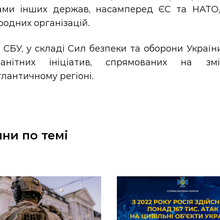
ами інших держав, насамперед ЄС та НАТО,
одних організацій.
 СБУ, у складі Сил безпеки та оборони Украї
манітних ініціатив, спрямованих на з
лантичному регіоні.
ни по темі