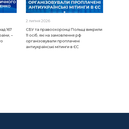
2 липня 2026
над 167
СБУ та правоохоронці Польщі викрили
раїни, –
11 осіб, які на замовлення рф
го
організовували проплачені
о
антиукраїнські мітинги в ЄС