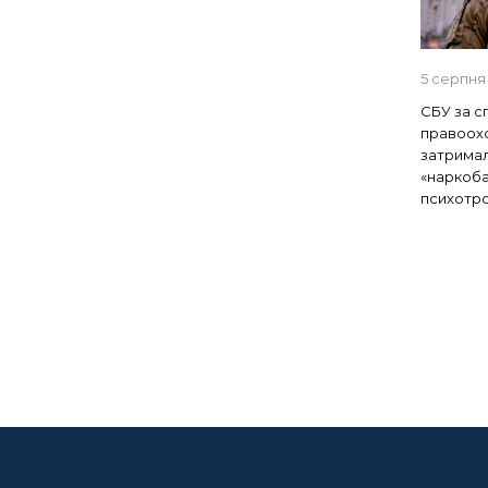
5 серпня
СБУ за с
правоохо
затрима
«наркоба
психотроп