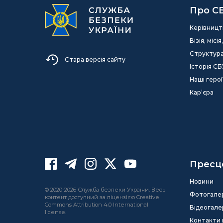
Про С
Керівницт
Візія, міс
Структур
Стара версія сайту
Історія СБ
Наші герої
Кар’єра
Пресц
Новини
© 2020-2026 Служба безпеки України. Весь
Фотогале
контент доступний за ліцензією Creative
Commons Attribution 4.0 International
Відеогале
license.
Контакти