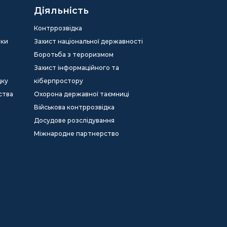
Діяльність
Контррозвідка
еки
Захист національної державності
Боротьба з тероризмом
Захист інформаційного та
дку
кіберпростору
ства
Охорона державної таємниці
Військова контррозвідка
Досудове розслідування
Міжнародне партнерство