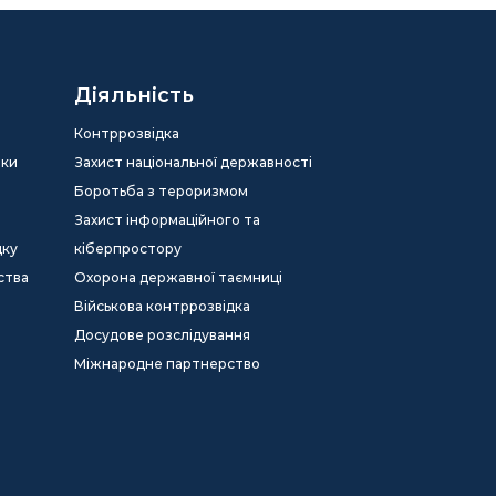
Діяльність
Контррозвідка
еки
Захист національної державності
Боротьба з тероризмом
Захист інформаційного та
дку
кіберпростору
ства
Охорона державної таємниці
Військова контррозвідка
Досудове розслідування
Міжнародне партнерство