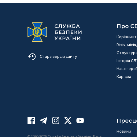
Про С
Керівницт
Візія, міс
Структур
Стара версія сайту
Історія СБ
Наші герої
Кар’єра
Пресц
Новини
© 2020-2026 Служба безпеки України. Весь