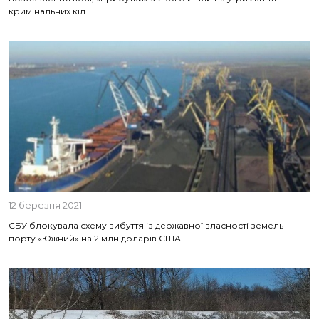
кримінальних кіл
12 березня 2021
СБУ блокувала схему вибуття із державної власності земель
порту «Южний» на 2 млн доларів США