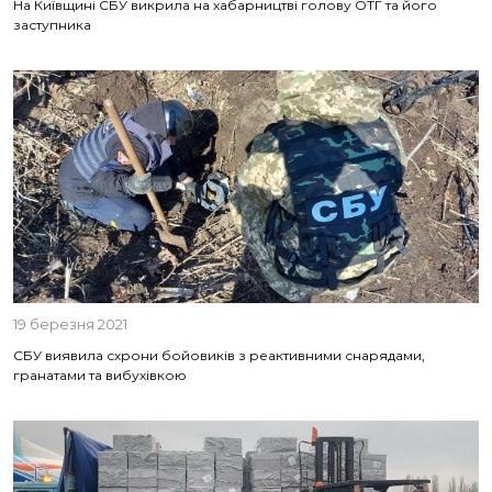
На Київщині СБУ викрила на хабарництві голову ОТГ та його
заступника
19 березня 2021
СБУ виявила схрони бойовиків з реактивними снарядами,
гранатами та вибухівкою