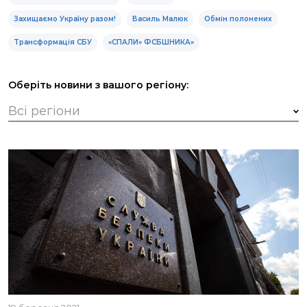
Захищаємо Україну разом!
Василь Малюк
Обмін полонених
Трансформація СБУ
«СПАЛИ» ФСБШНИКА»
Оберіть новини з вашого регіону: