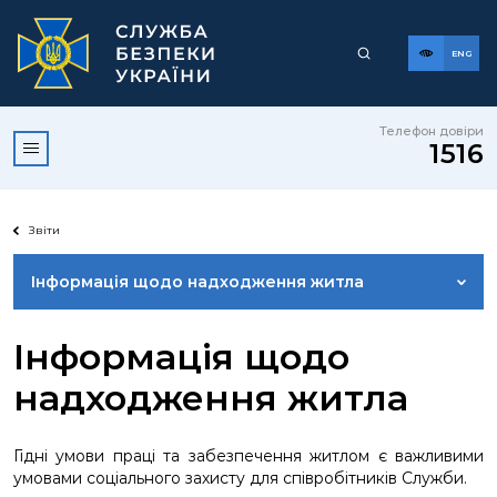
ENG
Телефон довіри
1516
Звіти
Інформація щодо надходження житла
ФІНАНСОВА ЗВІТНІСТЬ
Інформація щодо
надходження житла
ПУБЛІЧНІ ЗВІТИ
Гідні умови праці та забезпечення житлом є важливими
ІНФОРМАЦІЯ ПРО ВИКОРИСТАННЯ БЮДЖЕТНИХ
умовами соціального захисту для співробітників Служби.
КОШТІВ