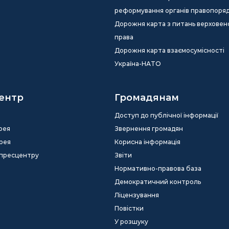
реформування органів правопоря
Дорожня карта з питань верховен
права
Дорожня карта взаємосумісності
Україна-НАТО
ентр
Громадянам
Доступ до публічної інформації
рея
Звернення громадян
рея
Корисна інформація
 пресцентру
Звіти
Нормативно-правова база
Демократичний контроль
Ліцензування
Повістки
У розшуку