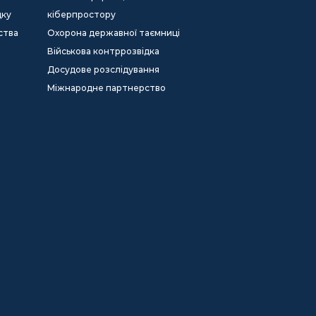
дку
кіберпростору
ства
Охорона державної таємниці
Військова контррозвідка
Досудове розслідування
Міжнародне партнерство