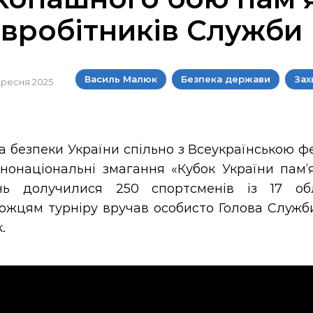
івробітників Служби
Василь Малюк
Безпека держави
Зах
вересня 2025
а безпеки України спільно з Всеукраїнською 
нонаціональні змагання «Кубок України пам’я
нь долучилися 250 спортсменів із 17 о
ожцям турніру вручав особисто Голова Служб
.