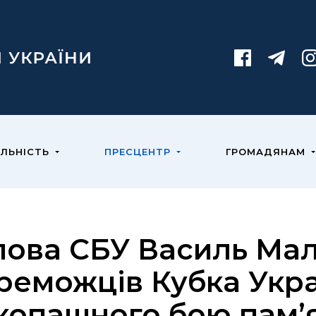
ЯЛЬНІСТЬ
ПРЕСЦЕНТР
ГРОМАДЯНАМ
лова СБУ Василь Ма
реможців Кубка Укра
копашного бою пам’я