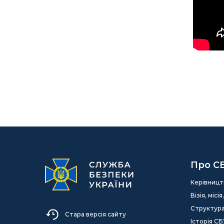
Про С
Керівницт
Візія, міс
Структур
Стара версія сайту
Історія СБ