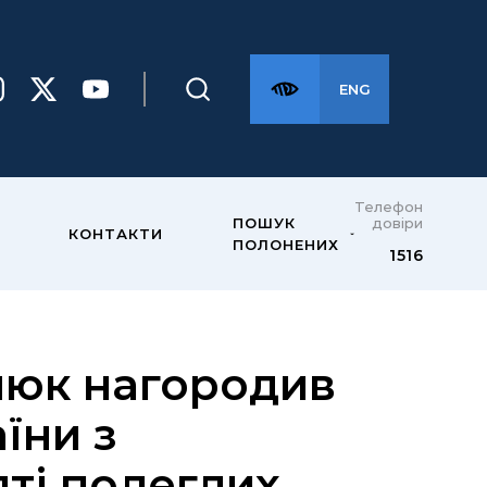
ENG
Телефон
довіри
ПОШУК
КОНТАКТИ
ПОЛОНЕНИХ
1516
люк нагородив
їни з
ті полеглих