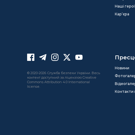
Наші герої
Кар’єра
Пресц
Новини
© 2020-2026 Служба безпеки України. Весь
Фотогале
контент доступний за ліцензією Creative
Commons Attribution 4.0 International
Відеогале
license.
Контакти