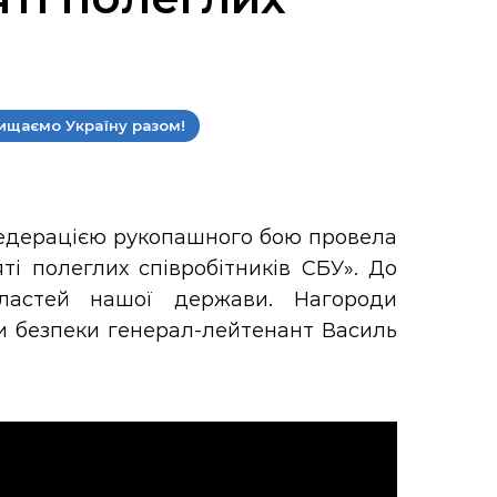
ищаємо Україну разом!
федерацією рукопашного бою провела
ті полеглих співробітників СБУ». До
бластей нашої держави. Нагороди
и безпеки генерал-лейтенант Василь