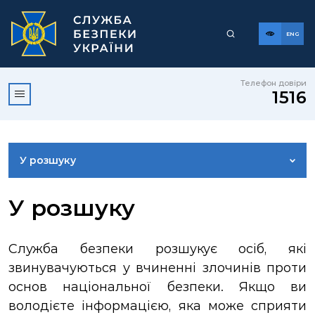
ENG
Телефон довіри
1516
У розшуку
ДОСТУП ДО ПУБЛІЧНОЇ ІНФОРМАЦІЇ
У розшуку
ЗВЕРНЕННЯ ГРОМАДЯН
Служба безпеки розшукує осіб, які
звинувачуються у вчиненні злочинів проти
КОРИСНА ІНФОРМАЦІЯ
основ національної безпеки. Якщо ви
володієте інформацією, яка може сприяти