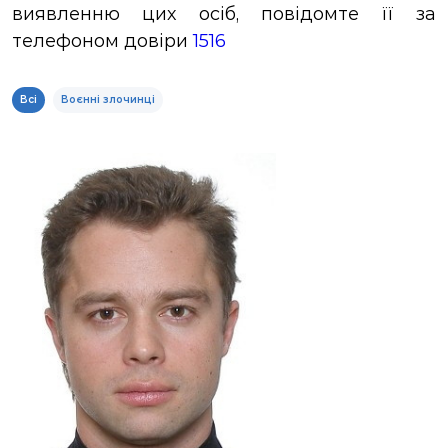
виявленню цих осіб, повідомте її за
ЗВІТИ
телефоном довіри
1516
НОРМАТИВНО-ПРАВОВА БАЗА
Всі
Воєнні злочинці
ДЕМОКРАТИЧНИЙ КОНТРОЛЬ
ЛІЦЕНЗУВАННЯ
ПОВІСТКИ