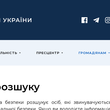
ЯЛЬНІСТЬ
ПРЕСЦЕНТР
ГРОМАДЯНАМ
розшуку
а безпеки розшукує осіб, які звинувачуютьс
нальної безпеки. Якщо ви володієте інформац