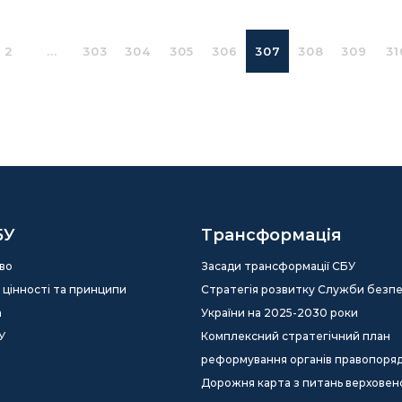
2
...
303
304
305
306
307
308
309
31
БУ
Трансформація
во
Засади трансформації СБУ
ія, цінності та принципи
Стратегія розвитку Служби безп
а
України на 2025-2030 роки
У
Комплексний стратегічний план
реформування органів правопоря
Дорожня карта з питань верховен