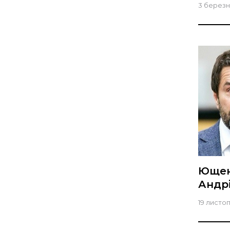
3 березн
Ющен
Андр
19 листо