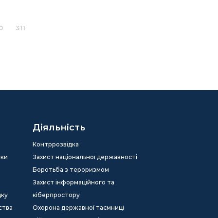
0
311
Діяльність
Контррозвідка
еки
Захист національної державності
Боротьба з тероризмом
Захист інформаційного та
дку
кіберпростору
ства
Охорона державної таємниці