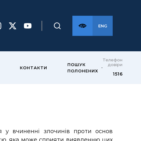
ENG
Телефон
довіри
ПОШУК
КОНТАКТИ
ПОЛОНЕНИХ
1516
я у вчиненні злочинів проти основ
ією, яка може сприяти виявленню цих