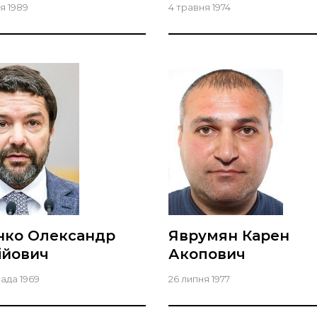
я 1989
4 травня 1974
ко Олександр
Яврумян Карен
ійович
Акопович
пада 1969
26 липня 1977