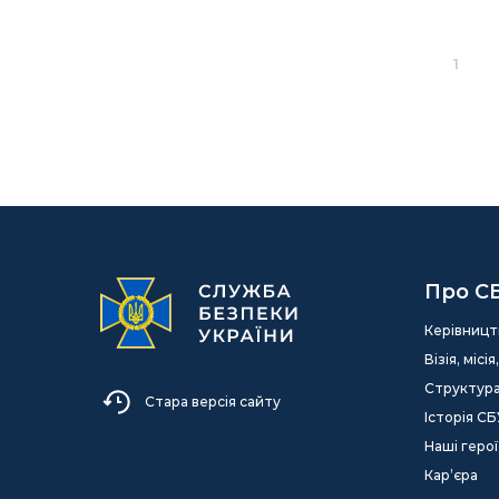
1
Про С
Керівницт
Візія, міс
Структур
Стара версія сайту
Історія СБ
Наші герої
Кар’єра