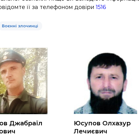
повідомте її за телефоном довіри
1516
Воєнні злочинці
ов Джабраїл
Юсупов Олхазур
рович
Лечиєвич