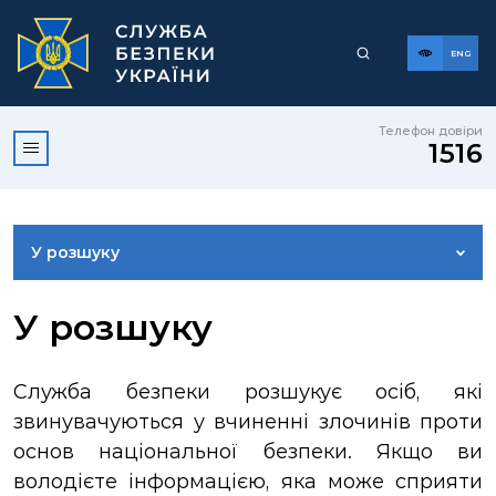
ENG
Телефон довіри
1516
У розшуку
ДОСТУП ДО ПУБЛІЧНОЇ ІНФОРМАЦІЇ
У розшуку
ЗВЕРНЕННЯ ГРОМАДЯН
Служба безпеки розшукує осіб, які
звинувачуються у вчиненні злочинів проти
КОРИСНА ІНФОРМАЦІЯ
основ національної безпеки. Якщо ви
володієте інформацією, яка може сприяти