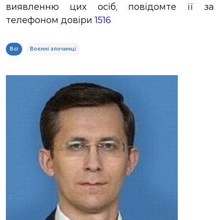
виявленню цих осіб, повідомте її за
ЗВІТИ
телефоном довіри
1516
НОРМАТИВНО-ПРАВОВА БАЗА
Всі
Воєнні злочинці
ДЕМОКРАТИЧНИЙ КОНТРОЛЬ
ЛІЦЕНЗУВАННЯ
ПОВІСТКИ