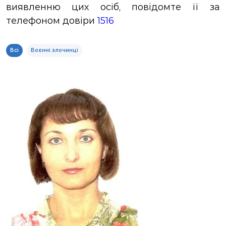
виявленню цих осіб, повідомте її за
ЗВІТИ
телефоном довіри
1516
НОРМАТИВНО-ПРАВОВА БАЗА
Всі
Воєнні злочинці
ДЕМОКРАТИЧНИЙ КОНТРОЛЬ
ЛІЦЕНЗУВАННЯ
ПОВІСТКИ