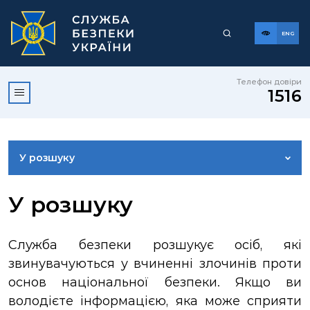
ENG
Телефон довіри
1516
У розшуку
ДОСТУП ДО ПУБЛІЧНОЇ ІНФОРМАЦІЇ
У розшуку
ЗВЕРНЕННЯ ГРОМАДЯН
Служба безпеки розшукує осіб, які
звинувачуються у вчиненні злочинів проти
КОРИСНА ІНФОРМАЦІЯ
основ національної безпеки. Якщо ви
володієте інформацією, яка може сприяти