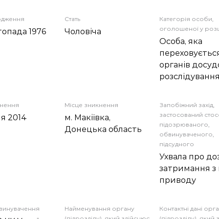
одження
Стать
Категорія особи,
оголошеної у роз
топада 1976
Чоловіча
Особа, яка
переховується
органів досуд
розслідуванн
кнення
Місце зникнення
Запобіжний захід,
застосований сто
ня 2014
м. Макіївка,
підозрюваного,
Донецька область
обвинуваченого,
підсудного
Ухвала про доз
затримання з
приводу
бвинувачення
Найменування органу
Контактні дані орг
(підрозділу), який здійснює
(підрозділу), який