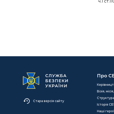
ч.1 ст.
Про С
Керівницт
Візія, міс
Структур
Стара версія сайту
Історія СБ
Наші герої