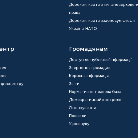
Дорожня карта з питань верховен
права
Дорожня карта взаємосумісності
Україна-НАТО
ентр
Громадянам
Доступ до публічної інформації
рея
Звернення громадян
рея
Корисна інформація
 пресцентру
Звіти
Нормативно-правова база
Демократичний контроль
Ліцензування
Повістки
У розшуку