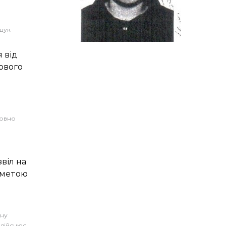
шук
 від
ового
я
совно
віл на
 метою
ану
 здійснює