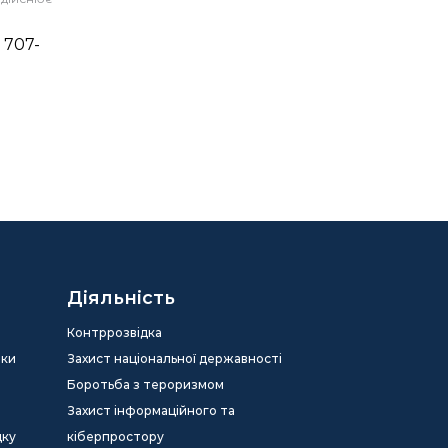
, 707-
Діяльність
Контррозвідка
еки
Захист національної державності
Боротьба з тероризмом
Захист інформаційного та
дку
кіберпростору