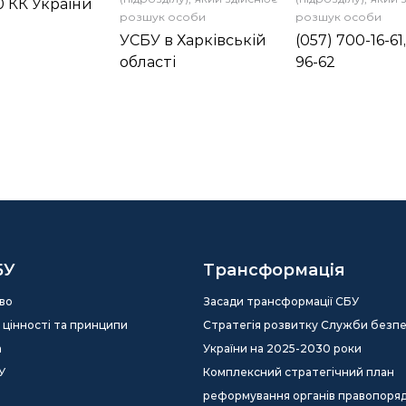
110 КК України
розшук особи
розшук особи
УСБУ в Харківській
(057) 700-16-61
області
96-62
БУ
Трансформація
во
Засади трансформації СБУ
ія, цінності та принципи
Стратегія розвитку Служби безп
а
України на 2025-2030 роки
У
Комплексний стратегічний план
реформування органів правопоря