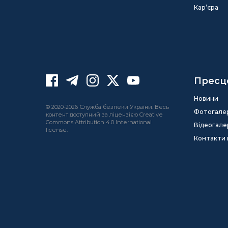
Кар’єра
Пресц
Новини
© 2020-2026 Служба безпеки України. Весь
Фотогале
контент доступний за ліцензією Creative
Commons Attribution 4.0 International
Відеогале
license.
Контакти