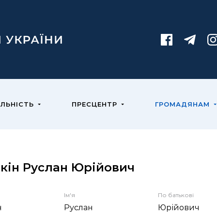
ЯЛЬНІСТЬ
ПРЕСЦЕНТР
ГРОМАДЯНАМ
кін Руслан Юрійович
Ім'я
По батькові
н
Руслан
Юрійович