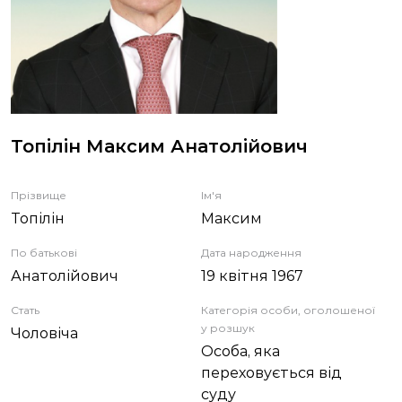
ЗВІТИ
НОРМАТИВНО-ПРАВОВА БАЗА
ДЕМОКРАТИЧНИЙ КОНТРОЛЬ
Топілін Максим Анатолійович
ЛІЦЕНЗУВАННЯ
Прізвище
Ім'я
Топілін
Максим
ПОВІСТКИ
По батькові
Дата народження
Анатолійович
19 квітня 1967
Стать
Категорія особи, оголошеної
у розшук
Чоловіча
Особа, яка
переховується від
суду