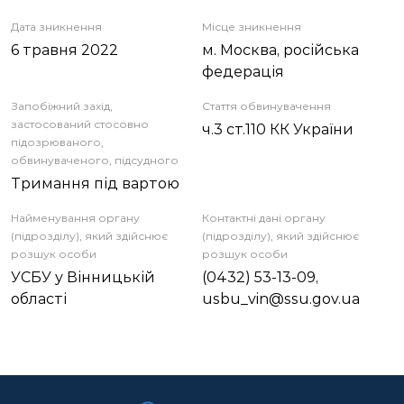
Дата зникнення
Місце зникнення
6 травня 2022
м. Москва, російська
федерація
Запобіжний захід,
Стаття обвинувачення
застосований стосовно
ч.3 ст.110 КК України
підозрюваного,
обвинуваченого, підсудного
Тримання під вартою
Найменування органу
Контактні дані органу
(підрозділу), який здійснює
(підрозділу), який здійснює
розшук особи
розшук особи
УСБУ у Вінницькій
(0432) 53-13-09,
області
usbu_vin@ssu.gov.ua