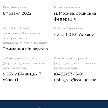
Дата зникнення
Місце зникнення
6 травня 2022
м. Москва, російська
федерація
Запобіжний захід,
Стаття обвинувачення
застосований стосовно
ч.3 ст.110 КК України
підозрюваного,
обвинуваченого, підсудного
Тримання під вартою
Найменування органу
Контактні дані органу
(підрозділу), який здійснює
(підрозділу), який здійснює
розшук особи
розшук особи
УСБУ у Вінницькій
(0432) 53-13-09,
області
usbu_vin@ssu.gov.ua