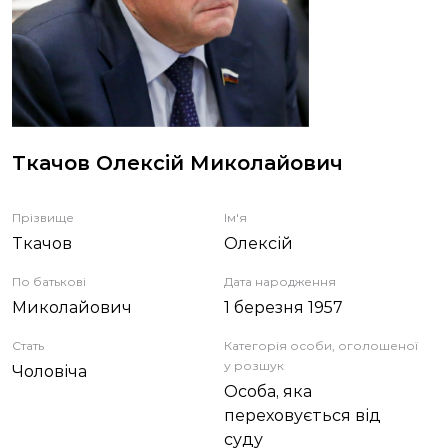
ЗВІТИ
НОРМАТИВНО-ПРАВОВА БАЗА
ДЕМОКРАТИЧНИЙ КОНТРОЛЬ
Ткачов Олексій Миколайович
ЛІЦЕНЗУВАННЯ
Прізвище
Ім'я
Ткачов
Олексій
ПОВІСТКИ
По батькові
Дата народження
Миколайович
1 березня 1957
Стать
Категорія особи, оголошеної
у розшук
Чоловіча
Особа, яка
переховується від
суду