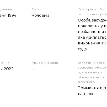
одження
Стать
Категорія особи,
оголошеної у роз
зня 1994
Чоловіча
Особа, засудж
покарання у в
позбавлення в
яка ухиляєтьс
виконання ви
суду
кнення
Місце зникнення
Запобіжний захід,
застосований сто
ня 2022
-
підозрюваного,
обвинуваченого,
підсудного
Тримання під
вартою