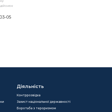
ану
 здійснює
-03-05
Діяльність
Контррозвідка
еки
Захист національної державності
Боротьба з тероризмом