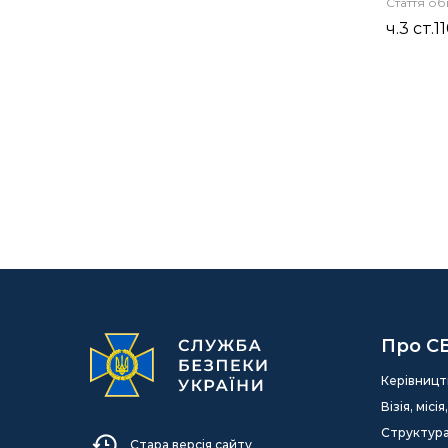
Стаття о
ч.3 ст.
Про С
Керівницт
Візія, міс
Структур
Стара версія сайту