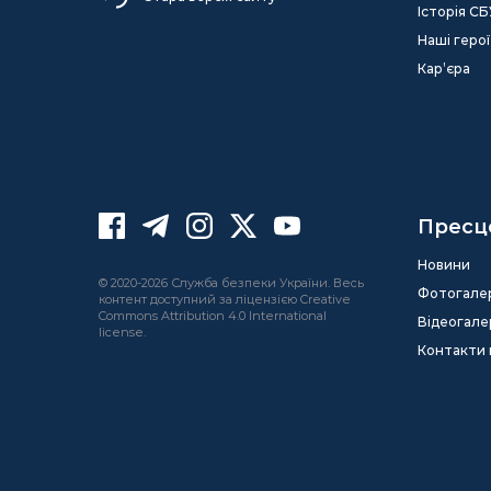
Історія СБ
Наші герої
Кар’єра
Пресц
Новини
© 2020-2026 Служба безпеки України. Весь
Фотогале
контент доступний за ліцензією Creative
Commons Attribution 4.0 International
Відеогале
license.
Контакти