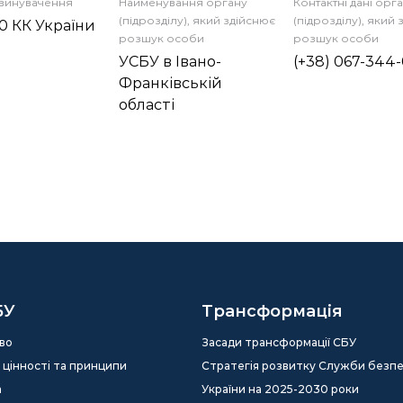
бвинувачення
Найменування органу
Контактні дані орг
(підрозділу), який здійснює
(підрозділу), який
110 КК України
розшук особи
розшук особи
УСБУ в Івано-
(+38) 067-344
Франківській
області
БУ
Трансформація
во
Засади трансформації СБУ
ія, цінності та принципи
Стратегія розвитку Служби безп
а
України на 2025-2030 роки