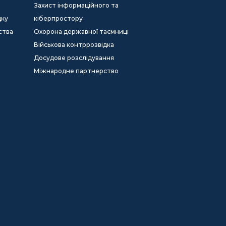
Захист інформаційного та
дку
кіберпростору
ства
Охорона державної таємниці
Військова контррозвідка
Досудове розслідування
Міжнародне партнерство