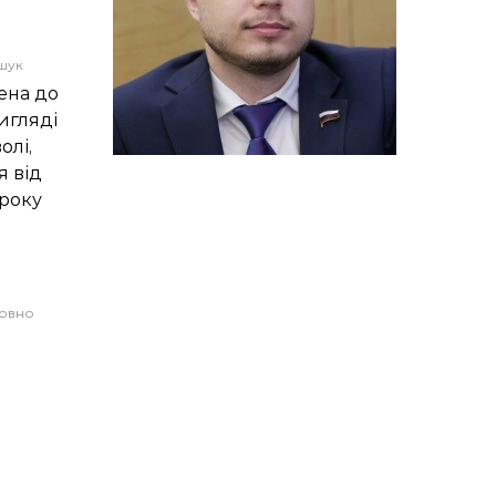
шук
ена до
игляді
олі,
я від
року
совно