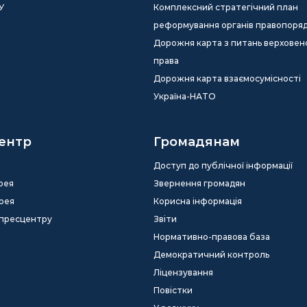
У
Комплексний стратегічний план
реформування органів правопоря
Дорожня карта з питань верховен
права
Дорожня карта взаємосумісності
Україна-НАТО
ентр
Громадянам
Доступ до публічної інформації
рея
Звернення громадян
рея
Корисна інформація
 пресцентру
Звіти
Нормативно-правова база
Демократичний контроль
Ліцензування
Повістки