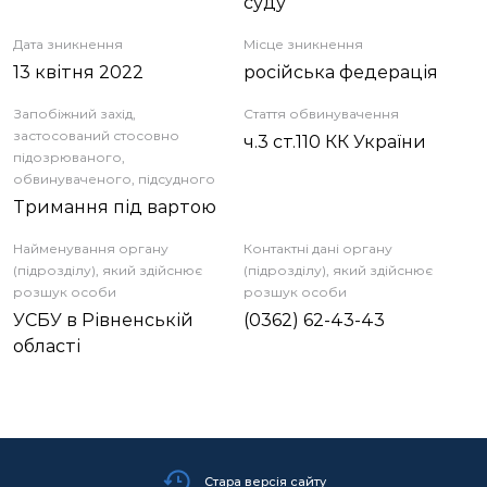
суду
Дата зникнення
Місце зникнення
13 квітня 2022
російська федерація
Запобіжний захід,
Стаття обвинувачення
застосований стосовно
ч.3 ст.110 КК України
підозрюваного,
обвинуваченого, підсудного
Тримання під вартою
Найменування органу
Контактні дані органу
(підрозділу), який здійснює
(підрозділу), який здійснює
розшук особи
розшук особи
УСБУ в Рівненській
(0362) 62-43-43
області
Стара версія сайту