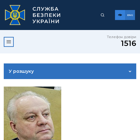
ENG
Телефон довіри
1516
У розшуку
ДОСТУП ДО ПУБЛІЧНОЇ ІНФОРМАЦІЇ
ЗВЕРНЕННЯ ГРОМАДЯН
КОРИСНА ІНФОРМАЦІЯ