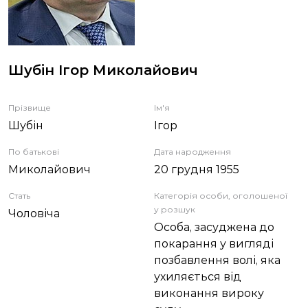
ЗВІТИ
НОРМАТИВНО-ПРАВОВА БАЗА
Шубін Ігор Миколайович
ДЕМОКРАТИЧНИЙ КОНТРОЛЬ
Прізвище
Ім'я
Шубін
Ігор
ЛІЦЕНЗУВАННЯ
По батькові
Дата народження
Миколайович
20 грудня 1955
ПОВІСТКИ
Стать
Категорія особи, оголошеної
у розшук
Чоловіча
Особа, засуджена до
покарання у вигляді
позбавлення волі, яка
ухиляється від
виконання вироку