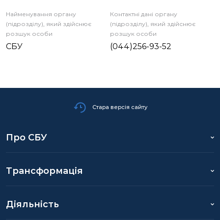
Найменування органу
Контактні дані органу
(підрозділу), який здійснює
(підрозділу), який здійснює
розшук особи
розшук особи
СБУ
(044)256-93-52
Стара версія сайту
Про СБУ
Трансформація
Діяльність