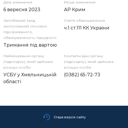
Дата зникнення
Місце зникнення
6 вересня 2023
АР Крим
Запобіжний захід,
Стаття обвинувачення
застосований стосовно
ч.1 ст.111 КК України
підозрюваного,
обвинуваченого, підсудного
Тримання під вартою
Найменування органу
Контактні дані органу
(підрозділу), який здійснює
(підрозділу), який здійснює
розшук особи
розшук особи
УСБУ у Хмельницькій
(0382) 65-72-73
області
Стара версія сайту