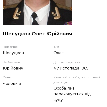
ЗВІТИ
НОРМАТИВНО-ПРАВОВА БАЗА
ДЕМОКРАТИЧНИЙ КОНТРОЛЬ
Шелудков Олег Юрійович
ЛІЦЕНЗУВАННЯ
Прізвище
Ім'я
Шелудков
Олег
ПОВІСТКИ
По батькові
Дата народження
Юрійович
4 листопада 1969
Стать
Категорія особи, оголошеної
у розшук
Чоловіча
Особа, яка
переховується від
суду