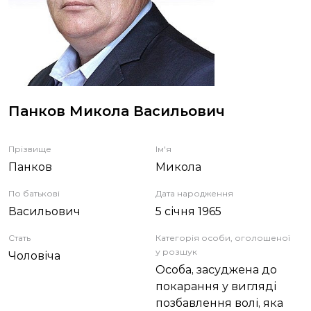
ЗВІТИ
НОРМАТИВНО-ПРАВОВА БАЗА
ДЕМОКРАТИЧНИЙ КОНТРОЛЬ
Панков Микола Васильович
ЛІЦЕНЗУВАННЯ
Прізвище
Ім'я
Панков
Микола
ПОВІСТКИ
По батькові
Дата народження
Васильович
5 січня 1965
Стать
Категорія особи, оголошеної
у розшук
Чоловіча
Особа, засуджена до
покарання у вигляді
позбавлення волі, яка