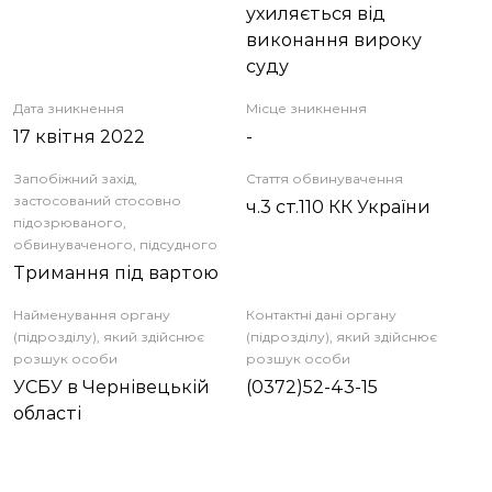
ухиляється від
виконання вироку
суду
Дата зникнення
Місце зникнення
17 квітня 2022
-
Запобіжний захід,
Стаття обвинувачення
застосований стосовно
ч.3 ст.110 КК України
підозрюваного,
обвинуваченого, підсудного
Тримання під вартою
Найменування органу
Контактні дані органу
(підрозділу), який здійснює
(підрозділу), який здійснює
розшук особи
розшук особи
УСБУ в Чернівецькій
(0372)52-43-15
області