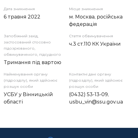
Дата зникнення
Місце зникнення
6 травня 2022
м. Москва, російська
федерація
Запобіжний захід,
Стаття обвинувачення
застосований стосовно
ч.3 ст.110 КК України
підозрюваного,
обвинуваченого, підсудного
Тримання під вартою
Найменування органу
Контактні дані органу
(підрозділу), який здійснює
(підрозділу), який здійснює
розшук особи
розшук особи
УСБУ у Вінницькій
(0432) 53-13-09,
області
usbu_vin@ssu.gov.ua