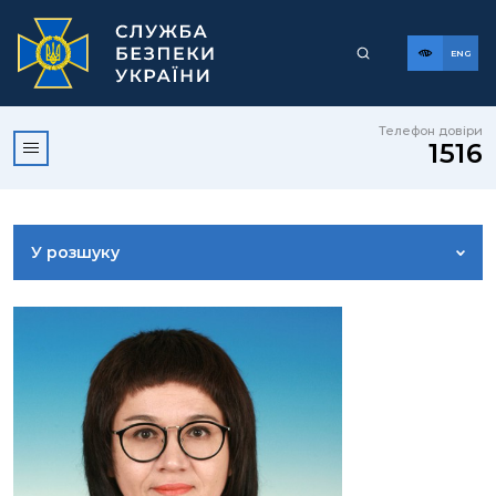
ENG
Телефон довіри
1516
У розшуку
ДОСТУП ДО ПУБЛІЧНОЇ ІНФОРМАЦІЇ
ЗВЕРНЕННЯ ГРОМАДЯН
КОРИСНА ІНФОРМАЦІЯ