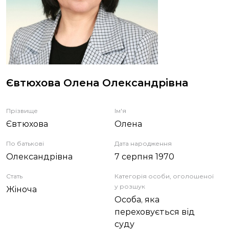
ЗВІТИ
НОРМАТИВНО-ПРАВОВА БАЗА
ДЕМОКРАТИЧНИЙ КОНТРОЛЬ
Євтюхова Олена Олександрівна
ЛІЦЕНЗУВАННЯ
Прізвище
Ім'я
Євтюхова
Олена
ПОВІСТКИ
По батькові
Дата народження
Олександрівна
7 серпня 1970
Стать
Категорія особи, оголошеної
у розшук
Жіноча
Особа, яка
переховується від
суду