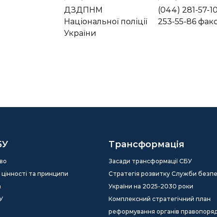
ДЗДПНМ
(044) 281-57-10
Національної поліції
253-55-86 фак
України
БУ
Трансформація
во
Засади трансформації СБУ
ія, цінності та принципи
Стратегія розвитку Служби безп
а
України на 2025-2030 роки
У
Комплексний стратегічний план
реформування органів правопоря