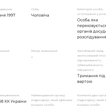
одження
Стать
Категорія особи,
оголошеної у роз
вня 1997
Чоловіча
Особа, яка
переховується
органів досуд
розслідуванн
кнення
Місце зникнення
Запобіжний захід,
застосований сто
-
підозрюваного,
обвинуваченого,
підсудного
Тримання під
вартою
бвинувачення
Найменування органу
Контактні дані орг
(підрозділу), який здійснює
(підрозділу), який
438 КК України
розшук особи
розшук особи