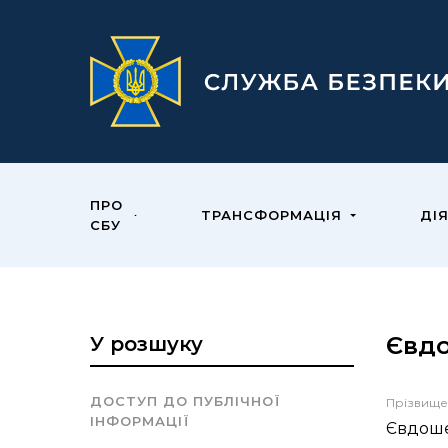
ПРО
ТРАНСФОРМАЦІЯ
ДІ
СБУ
Євдо
У розшуку
ДОСТУП ДО ПУБЛІЧНОЇ
Прізвище
ІНФОРМАЦІЇ
Євдош