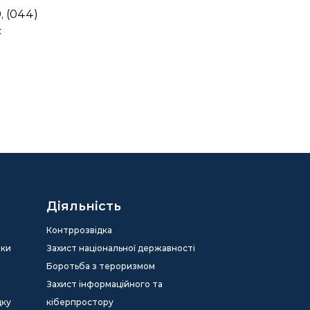
, (044)
с
Діяльність
Контррозвідка
еки
Захист національної державності
Боротьба з тероризмом
Захист інформаційного та
дку
кіберпростору