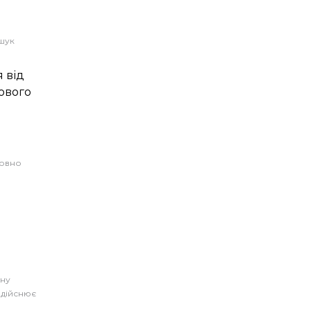
шук
 від
ового
я
совно
ану
 здійснює