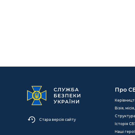
Про С
Керівницт
Візія, міс
Структур
Стара версія сайту
Історія СБ
Наші герої