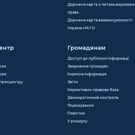
Дорожня карта з питань верховен
права
Дорожня карта взаємосумісності
Україна-НАТО
ентр
Громадянам
Доступ до публічної інформації
рея
Звернення громадян
рея
Корисна інформація
 пресцентру
Звіти
Нормативно-правова база
Демократичний контроль
Ліцензування
Повістки
У розшуку