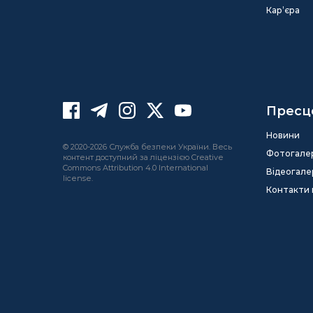
Кар’єра
Пресц
Новини
© 2020-2026 Служба безпеки України. Весь
Фотогале
контент доступний за ліцензією Creative
Commons Attribution 4.0 International
Відеогале
license.
Контакти