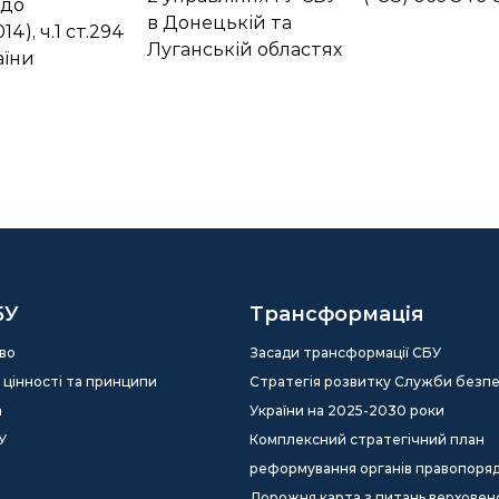
 до
в Донецькій та
14), ч.1 ст.294
Луганській областях
аїни
БУ
Трансформація
во
Засади трансформації СБУ
ія, цінності та принципи
Стратегія розвитку Служби безп
а
України на 2025-2030 роки
У
Комплексний стратегічний план
реформування органів правопоря
Дорожня карта з питань верховен