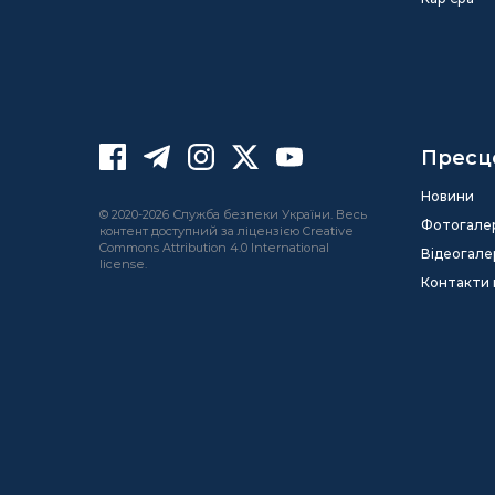
Пресц
Новини
© 2020-2026 Служба безпеки України. Весь
Фотогале
контент доступний за ліцензією Creative
Commons Attribution 4.0 International
Відеогале
license.
Контакти