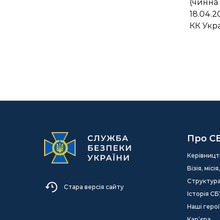
(чинна
18.04.20
КК Укр
Про С
Керівницт
Візія, міс
Структур
Стара версія сайту
Історія СБ
Наші герої
Кар’єра