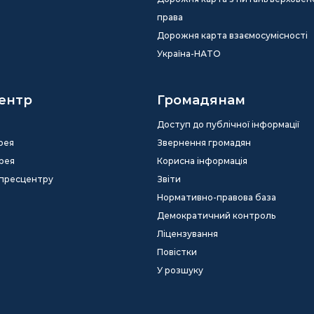
права
Дорожня карта взаємосумісності
Україна-НАТО
ентр
Громадянам
Доступ до публічної інформації
рея
Звернення громадян
рея
Корисна інформація
 пресцентру
Звіти
Нормативно-правова база
Демократичний контроль
Ліцензування
Повістки
У розшуку