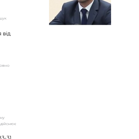
шук
 від
совно
ану
 здійснює
83-31