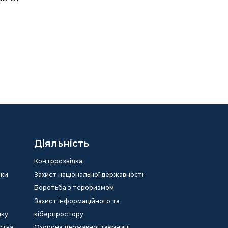
Діяльність
Контррозвідка
еки
Захист національної державності
Боротьба з тероризмом
Захист інформаційного та
дку
кіберпростору
ства
Охорона державної таємниці