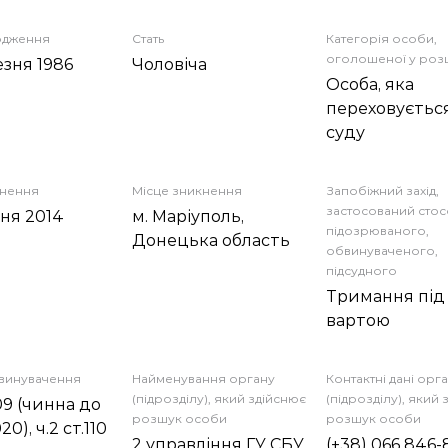
одження
Стать
Категорія особи,
оголошеної у роз
езня 1986
Чоловіча
Особа, яка
переховується
суду
кнення
Місце зникнення
Запобіжний захід,
застосований сто
тня 2014
м. Маріуполь,
підозрюваного,
Донецька область
обвинуваченого,
підсудного
Тримання під
вартою
бвинувачення
Найменування органу
Контактні дані орг
(підрозділу), який здійснює
(підрозділу), який
109 (чинна до
розшук особи
розшук особи
20), ч.2 ст.110
2 управління ГУ СБУ
(+38) 066 846-