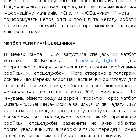
Для запобігання вербуванню неповнолітніх СБУ спільно з
Національною поліцією проводить загальнонаціональну
інформаційну кампанію «Спали» ФСБшника». Її мета —
поінформувати неповнолітніх про цілі та методи роботи
російських спецслужб, а також про можливі наслідки
співпраці з ними.
Чатбот «Спали» ФСБешника»
В межах кампанії СБУ запустила спеціальний чатбот
«Спали» ФСБешника»
t.me/spaly_fsb_bot
для
оперативного збору інформації про спроби вербування
російськими спецслужбами. Його створено в телеграмі,
оскільки цю мережу ворог найчастіше використовує для
того, щоб залучити громадян України, а особливо молодь і
неповнолітніх, до підпалів авто ЗСУ, приміщень ТЦК,
мінувань, різного роду диверсій і терактів. Через чатбот
«Спали» ФСБешника» можна за кілька кліків надати СБУ
детальну інформацію про спробу вербування: вказати
соцмережу чи месенджер, через який працювали
російські спецслужби, зазначити на яких об’єктах
пропонували вчинити диверсію, а також передати номер
телефону чи нікнейм особи, яка схиляла до злочину.