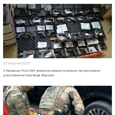
20 жовтня 2020
У Кривому Розі СБУ викрила міжрегіональне організоване
угруповання торгівців зброєю