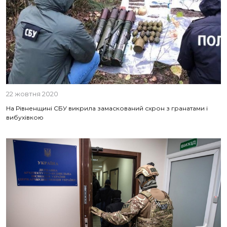
22 жовтня 2020
На Рівненщині СБУ викрила замаскований схрон з гранатами і
вибухівкою