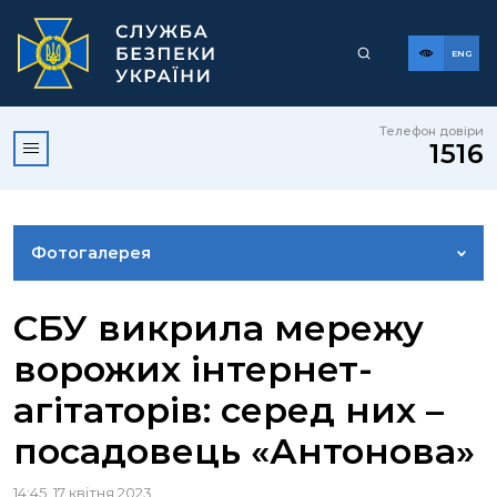
ENG
Телефон довіри
1516
Фотогалерея
НОВИНИ
СБУ викрила мережу
ворожих інтернет-
ВІДЕОГАЛЕРЕЯ
агітаторів: серед них –
посадовець «Антонова»
КОНТАКТИ ПРЕСЦЕНТРУ
14:45, 17 квітня 2023