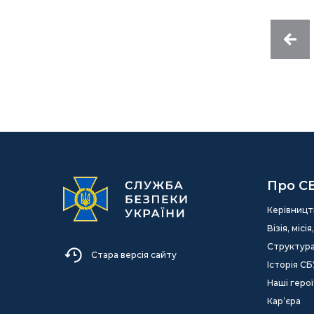
Про С
Керівницт
Візія, міс
Структур
Стара версія сайту
Історія СБ
Наші герої
Кар’єра