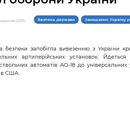
Безпека держави
Захищаємо Україну р
 вересня 2025
а безпеки запобігла вивезенню з України к
ельних артилерійських установок. Йдеться
ствольних автоматів АО-18 до універсальних 
ів США.