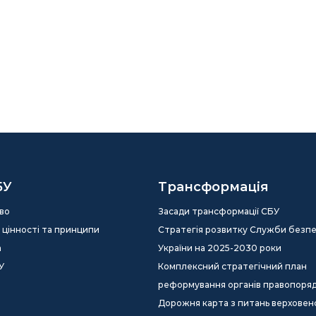
БУ
Трансформація
во
Засади трансформації СБУ
ія, цінності та принципи
Стратегія розвитку Служби безп
а
України на 2025-2030 роки
У
Комплексний стратегічний план
реформування органів правопоря
Дорожня карта з питань верховен