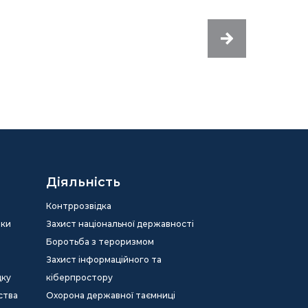
Діяльність
Контррозвідка
еки
Захист національної державності
Боротьба з тероризмом
Захист інформаційного та
дку
кіберпростору
ства
Охорона державної таємниці