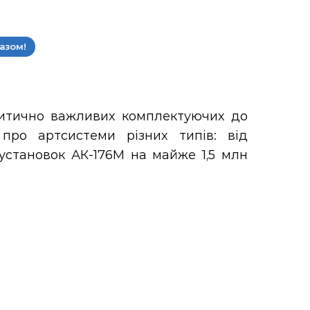
азом!
ритично важливих комплектуючих до
 про артсистеми різних типів: від
установок АК-176М на майже 1,5 млн