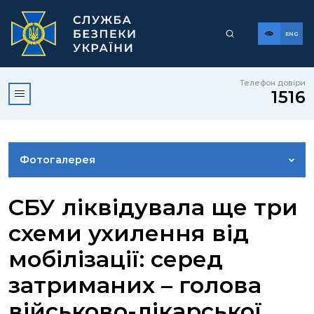
ENG
Телефон довіри
1516
Фотогалерея
НОВИНИ
СБУ ліквідувала ще три
схеми ухилення від
ВІДЕОГАЛЕРЕЯ
мобілізації: серед
затриманих – голова
КОНТАКТИ ПРЕСЦЕНТРУ
військово-лікарської