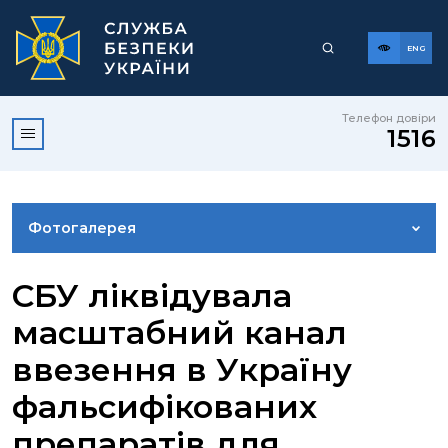
ENG
Телефон довіри
1516
Фотогалерея
НОВИНИ
СБУ ліквідувала
масштабний канал
ВІДЕОГАЛЕРЕЯ
ввезення в Україну
фальсифікованих
КОНТАКТИ ПРЕСЦЕНТРУ
препаратів для