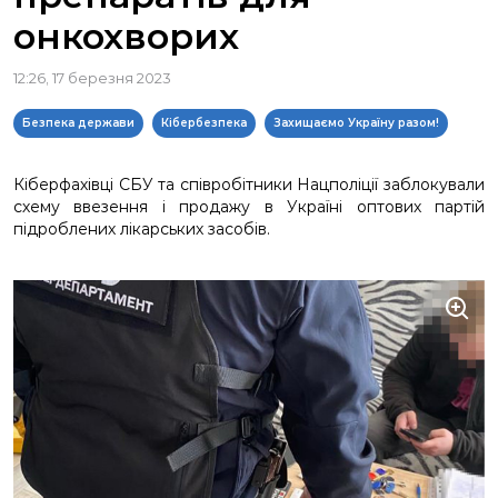
онкохворих
12:26, 17 березня 2023
Безпека держави
Кібербезпека
Захищаємо Україну разом!
Кіберфахівці СБУ та співробітники Нацполіції заблокували
схему ввезення і продажу в Україні оптових партій
підроблених лікарських засобів.