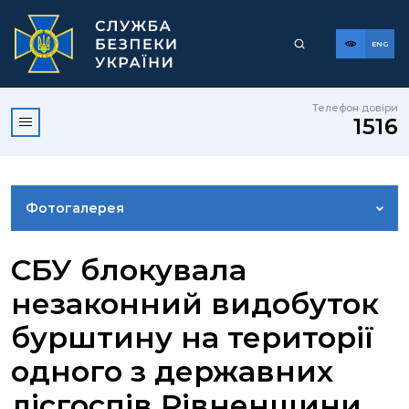
ENG
Телефон довіри
1516
Фотогалерея
НОВИНИ
СБУ блокувала
незаконний видобуток
ВІДЕОГАЛЕРЕЯ
бурштину на території
одного з державних
КОНТАКТИ ПРЕСЦЕНТРУ
лісгоспів Рівненщини