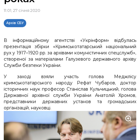
11:01, 27 січня 2020
Архів СБУ
В інформаційному агентстві «Укрінформ» відбулась
презентація збірки «Кримськотатарський національний
рух у 1917–1920 рр. за архівами комуністичних спецслужб»,
створеної за матеріалами Галузевого державного архіву
Служби безпеки України.
У заході взяли участь голова Меджлісу
кримськотатарського народу Рефат Чубаров, доктор
історичних наук професор Станіслав Кульчицький, голова
Державної архівної служби України Анатолій Хромов,
представники державних установ та громадських
організацій, науковці.