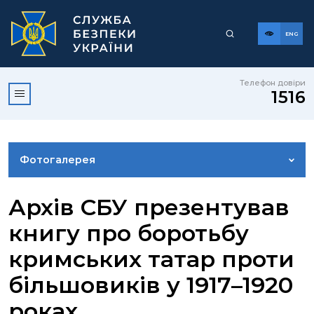
ENG
Телефон довіри
1516
Фотогалерея
НОВИНИ
Архів СБУ презентував
книгу про боротьбу
ВІДЕОГАЛЕРЕЯ
кримських татар проти
більшовиків у 1917–1920
КОНТАКТИ ПРЕСЦЕНТРУ
роках