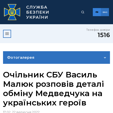
ENG
Телефон довіри
1516
Фотогалерея
НОВИНИ
Очільник СБУ Василь
Малюк розповів деталі
ВІДЕОГАЛЕРЕЯ
обміну Медведчука на
українських героїв
КОНТАКТИ ПРЕСЦЕНТРУ
17:02, 22 вересня 2022