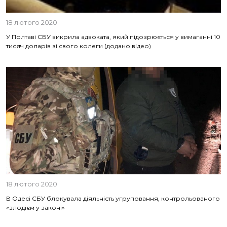
18 лютого 2020
У Полтаві СБУ викрила адвоката, який підозрюється у вимаганні 10
тисяч доларів зі свого колеги (додано відео)
18 лютого 2020
В Одесі СБУ блокувала діяльність угруповання, контрольованого
«злодієм у законі»