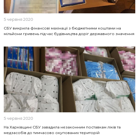
5 червня 2020
СБУ викрила фінансові махінації з бюджетними коштами на
мільйони гривень під час будівництва доріг державного значення
5 червня 2020
На Харківщині СБУ завадила незаконним поставкам ліків та
медзасобів до тимчасово окупованих територій