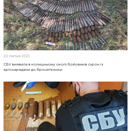
20 липня 2021
СБУ виявила в колишньому окопі бойовиків схрон із
артснарядами до бронетехніки