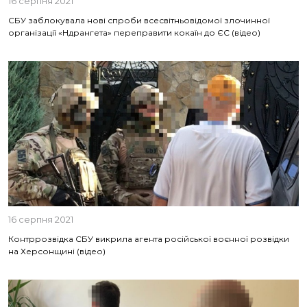
16 серпня 2021
СБУ заблокувала нові спроби всесвітньовідомої злочинної
організації «Ндрангета» переправити кокаїн до ЄС (відео)
16 серпня 2021
Контррозвідка СБУ викрила агента російської воєнної розвідки
на Херсонщині (відео)