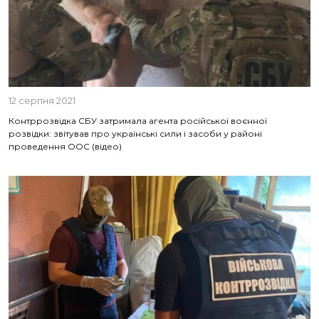
12 серпня 2021
Контррозвідка СБУ затримала агента російської воєнної
розвідки: звітував про українські сили і засоби у районі
проведення ООС (відео)