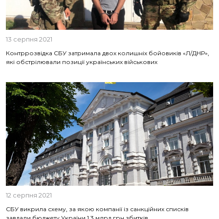
13 серпня 2021
Контррозвідка СБУ затримала двох колишніх бойовиків «Л/ДНР»,
які обстрілювали позиції українських військових
12 серпня 2021
СБУ викрила схему, за якою компанії із санкційних списків
завдали бюджету України 1,3 млрд грн збитків