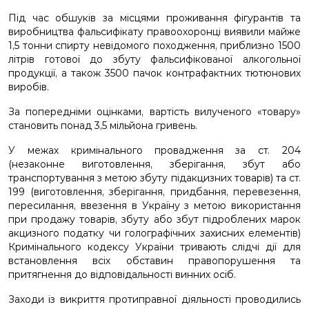
Під час обшуків за місцями проживання фігурантів та
виробництва фальсифікату правоохоронці виявили майже
1,5 тонни спирту невідомого походження, приблизно 1500
літрів готової до збуту фальсифікованої алкогольної
продукції, а також 3500 пачок контрафактних тютюнових
виробів.
За попередніми оцінками, вартість вилученого «товару»
становить понад 3,5 мільйона гривень.
У межах кримінального провадження за ст. 204
(незаконне виготовлення, зберігання, збут або
транспортування з метою збуту підакцизних товарів) та ст.
199 (виготовлення, зберігання, придбання, перевезення,
пересилання, ввезення в Україну з метою використання
при продажу товарів, збуту або збут підроблених марок
акцизного податку чи голографічних захисних елементів)
Кримінального кодексу України тривають слідчі дії для
встановлення всіх обставин правопорушення та
притягнення до відповідальності винних осіб.
Заходи із викриття протиправної діяльності проводились