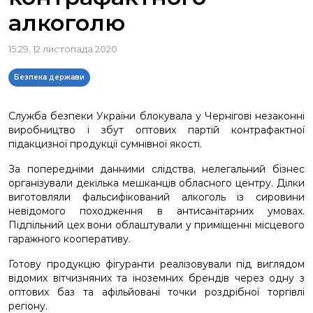
алкоголю
15:29, 12 листопада 2020
Безпека держави
Служба безпеки України блокувала у Чернігові незаконні
виробництво і збут оптових партій контрафактної
підакцизної продукції сумнівної якості.
За попередніми данними слідства, нелегальний бізнес
організували декілька мешканців обласного центру. Ділки
виготовляли фальсифікований алкоголь із сировини
невідомого походження в антисанітарних умовах.
Підпільний цех вони облаштували у приміщенні місцевого
гаражного кооперативу.
Готову продукцію фігуранти реалізовували під виглядом
відомих вітчизняних та іноземних брендів через одну з
оптових баз та афільйовані точки роздрібної торгівлі
регіону.