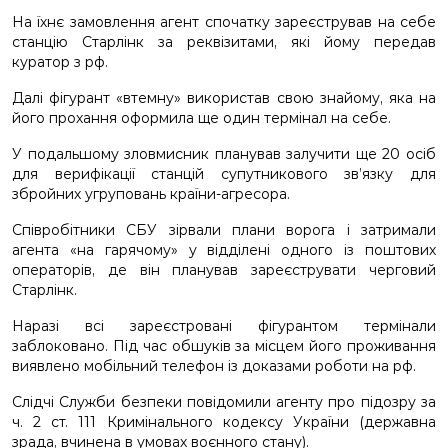
На їхнє замовлення агент спочатку зареєстрував на себе
станцію Старлінк за реквізитами, які йому передав
куратор з рф.
Далі фігурант «втемну» використав свою знайому, яка на
його прохання оформила ще один термінал на себе.
У подальшому зловмисник планував залучити ще 20 осіб
для верифікації станцій супутникового зв’язку для
збройних угруповань країни-агресора.
Співробітники СБУ зірвали плани ворога і затримали
агента «на гарячому» у відділені одного із поштових
операторів, де він планував зареєструвати черговий
Старлінк.
Наразі всі зареєстровані фігурантом термінали
заблоковано. Під час обшуків за місцем його проживання
виявлено мобільний телефон із доказами роботи на рф.
Слідчі Служби безпеки повідомили агенту про підозру за
ч. 2 ст. 111 Кримінального кодексу України (державна
зрада, вчинена в умовах воєнного стану).