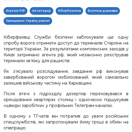
Агресія РФ
Антитерор
Кібербезпека
Безпека держави
Захищаємо Україну разом!
Кіберфахівці Служби безпеки заблокували ще одну
спробу ворога отримати доступ до терміналів Старлінк на
території України. За результатами комплексних заходів у
Києві затримано агента рф, який незаконно реєстрував
термінали зв’язку для рашистів.
Як з’ясувало розслідування, завдання рф виконував
завербований ворогом мобілізований, який самовільно
залишив військову частину на Харківщині.
Після втечі з підрозділу дезертир переховувався в
орендованих квартирах столиці і одночасно підшукував
«швидкі заробітки» у профільних Телеграм-каналах.
В одному з ТГ-чатів він потрапив до уваги російських
спецслужбістів, які запропонували йому гроші в обмін на
співпрацю.