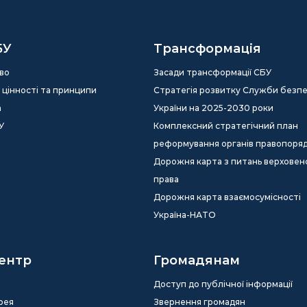
БУ
Трансформація
во
Засади трансформації СБУ
ія, цінності та принципи
Стратегія розвитку Служби безп
а
України на 2025-2030 роки
У
Комплексний стратегічний план
реформування органів правопоря
Дорожня карта з питань верховен
права
Дорожня карта взаємосумісності
Україна-НАТО
ентр
Громадянам
Доступ до публічної інформації
рея
Звернення громадян