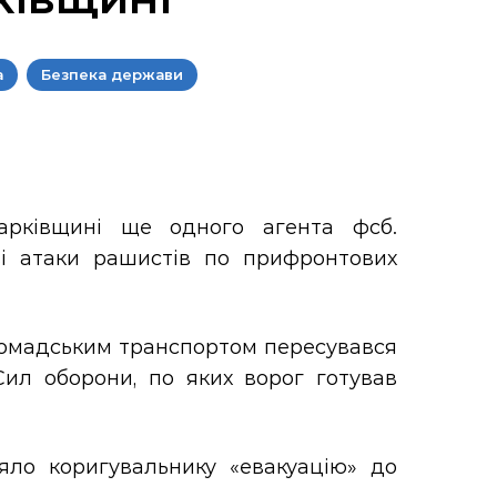
а
Безпека держави
арківщині ще одного агента фсб.
ві атаки рашистів по прифронтових
громадським транспортом пересувався
Сил оборони, по яких ворог готував
яло коригувальнику «евакуацію» до