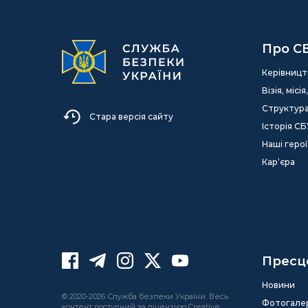
Про С
Керівницт
Візія, міс
Структур
Стара версія сайту
Історія СБ
Наші герої
Кар’єра
Пресц
Новини
© 2020-2026 Служба безпеки України. Весь
Фотогале
контент доступний за ліцензією Creative