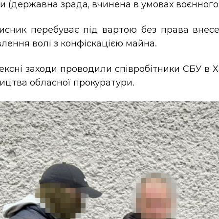
и (державна зрада, вчинена в умовах воєнного 
исник перебуває під вартою без права внесе
лення волі з конфіскацією майна.
ксні заходи проводили співробітники СБУ в Х
ицтва обласної прокуратури.