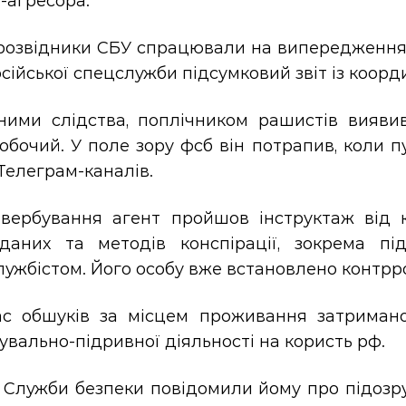
-агресора.
розвідники СБУ спрацювали на випередження і
сійської спецслужби підсумковий звіт із коор
ними слідства, поплічником рашистів вияви
обочий. У поле зору фсб він потрапив, коли п
Телеграм-каналів.
 вербування агент пройшов інструктаж від 
дданих та методів конспірації, зокрема під
ужбістом. Його особу вже встановлено контрр
ас обшуків за місцем проживання затриман
увально-підривної діяльності на користь рф.
 Служби безпеки повідомили йому про підозру з