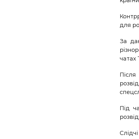
країни
Контр
для ро
За да
різнор
чатах 
Після
розві
спецсл
Під ч
розвід
Слідчі