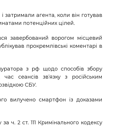
 затримали агента, коли він готував
динатами потенційних цілей.
вся завербований ворогом місцевий
ублікував прокремлівські коментарі в
куратора з рф щодо способів збору
 час сеансів зв’язку з російським
озвідкою СБУ.
ого вилучено смартфон із доказами
а ч. 2 ст. 111 Кримінального кодексу