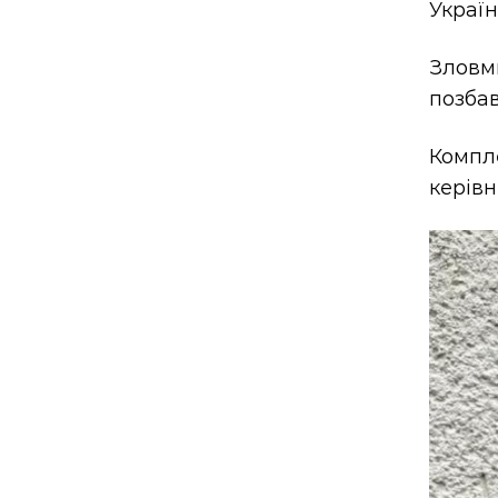
Україн
Зловм
позбав
Компле
керівн