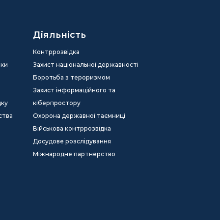
Діяльність
Контррозвідка
еки
Захист національної державності
Боротьба з тероризмом
Захист інформаційного та
дку
кіберпростору
ства
Охорона державної таємниці
Військова контррозвідка
Досудове розслідування
Міжнародне партнерство