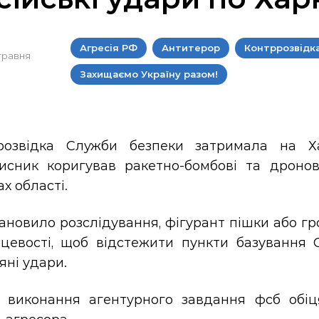
Агресія РФ
Антитерор
Контррозвідк
 травня
Захищаємо Україну разом!
розвідка Служби безпеки затримала на Х
исник коригував ракетно-бомбові та дроно
х області.
тановило розслідування, фігурант пішки або 
сцевості, щоб відстежити пункти базування 
яні удари.
і виконання агентурного завдання фсб обіц