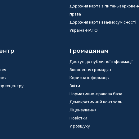
Дорожня карта з питань верховен
права
Дорожня карта взаємосумісності
Україна-НАТО
ентр
Громадянам
Доступ до публічної інформації
рея
Звернення громадян
рея
Корисна інформація
 пресцентру
Звіти
Нормативно-правова база
Демократичний контроль
Ліцензування
Повістки
У розшуку