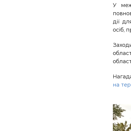
У меж
повнов
дії д
осіб, 
Заходи
област
област
Нагада
на тер