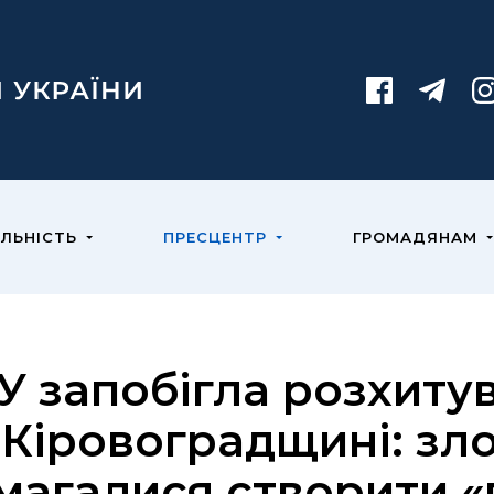
ЯЛЬНІСТЬ
ПРЕСЦЕНТР
ГРОМАДЯНАМ
У запобігла розхиту
 Кіровоградщині: зл
магалися створити «