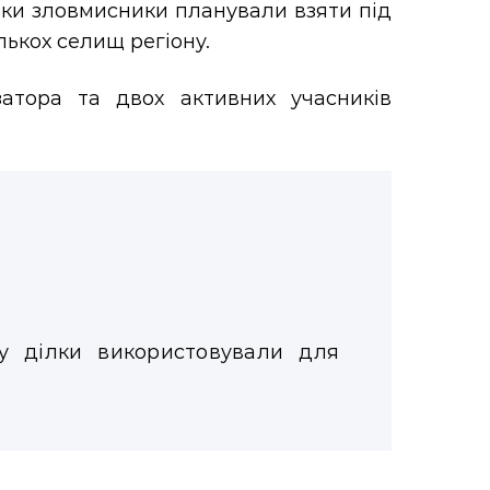
тки зловмисники планували взяти під
лькох селищ регіону.
атора та двох активних учасників
яку ділки використовували для