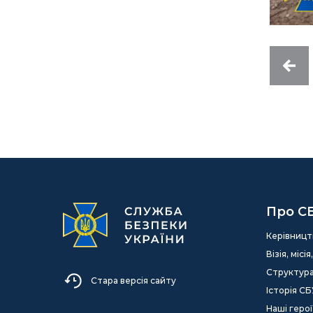
Про С
Керівницт
Візія, міс
Структур
Стара версія сайту
Історія СБ
Наші герої