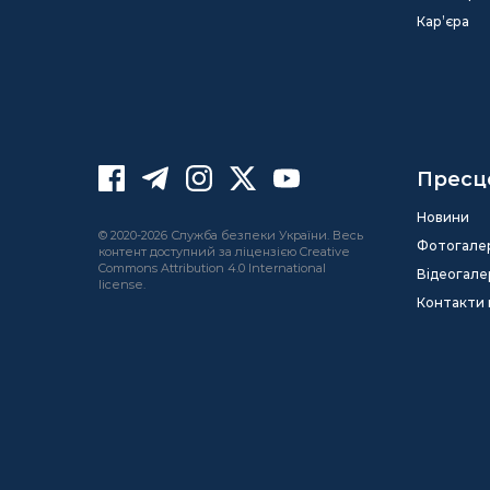
Кар’єра
Пресц
Новини
© 2020-2026 Служба безпеки України. Весь
Фотогале
контент доступний за ліцензією Creative
Commons Attribution 4.0 International
Відеогале
license.
Контакти