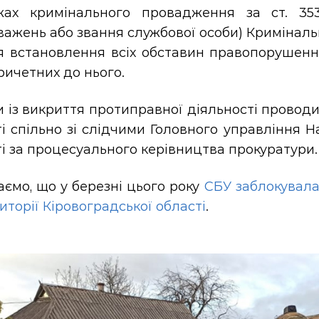
ах кримінального провадження за ст. 353
ажень або звання службової особи) Криміналь
ля встановлення всіх обставин правопорушенн
причетних до нього.
 із викриття протиправної діяльності провод
і спільно зі слідчими Головного управління На
і за процесуального керівництва прокуратури.
ємо, що у березні цього року
СБУ заблокувала
иторії Кіровоградської області
.