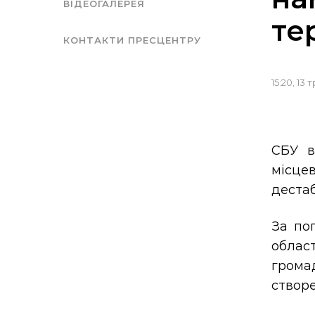
ВІДЕОГАЛЕРЕЯ
те
КОНТАКТИ ПРЕСЦЕНТРУ
15:20, 13 
СБУ в
місце
дестаб
За по
облас
грома
створе