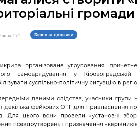
риторіальні громади
Безпека держави
травня 2021
икрила організоване угруповання, причетн
вого самоврядування у Кіровоградській
ілізувати суспільно-політичну ситуацію в регіо
передніми даними слідства, учасники групи 
ті декілька фейкових ОТГ для привласнення п
д. Для цього вони провели «установчі збо
ння псевдоутворень і призначення «керівників