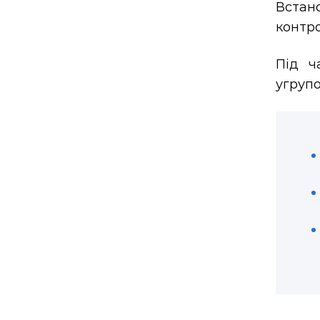
Встано
контро
Під ч
угруп