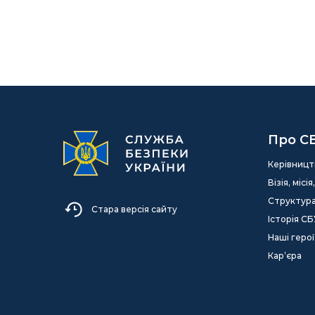
Про С
Керівницт
Візія, міс
Структур
Стара версія сайту
Історія СБ
Наші герої
Кар’єра