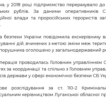
ма, у 2018 році підприємство перерахувало д
ських рублів. За даними оперативників С
ційної влади та проросійських терористів за
.
а безпеки України повідомила екскерівнику в
уванні дій, вчинених з метою зміни меж терит
порушника оголошено у загальнодержавний р
перація проводилась Головним управлінням СБ
ях за координації та спільно з Головним упра
сів держави у сфері економічної безпеки СБ Ук
ове розслідування за ст. 110-2 Кримінал
суальним керівництвом Луганської обласної п