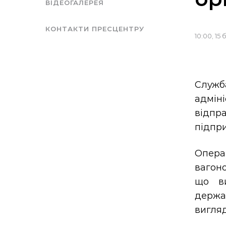
ВІДЕОГАЛЕРЕЯ
КОНТАКТИ ПРЕСЦЕНТРУ
10:00, 15
Служб
адміні
відпр
підпр
Операт
вагон
що ви
держа
вигляд