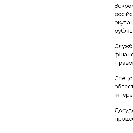
Зокре
росій
окупа
рублів
Служб
фінанс
Право
Спецо
област
інтере
Досуд
проце