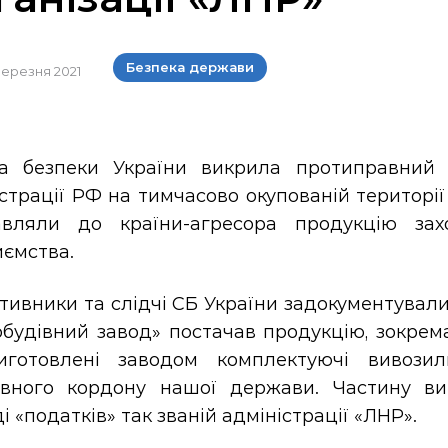
Безпека держави
 березня 2021
а безпеки України викрила протиправний м
страції РФ на тимчасово окупованій територі
авляли до країни-агресора продукцію зах
иємства.
ивники та слідчі СБ України задокументували
обудівний завод» постачав продукцію, зокрем
готовлені заводом комплектуючі вивозил
вного кордону нашої держави. Частину ви
і «податків» так званій адміністрації «ЛНР».