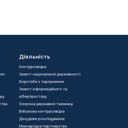
Діяльність
Контррозвідка
еки
Захист національної державності
Боротьба з тероризмом
Захист інформаційного та
дку
кіберпростору
ства
Охорона державної таємниці
Військова контррозвідка
Досудове розслідування
Міжнародне партнерство