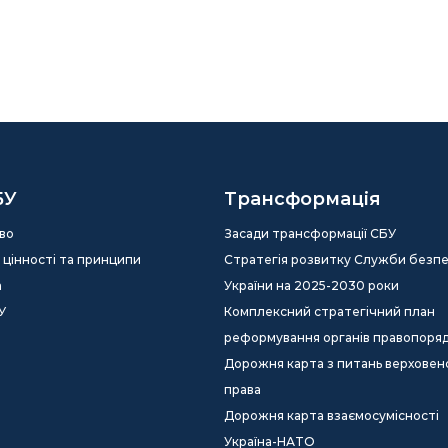
БУ
Трансформація
во
Засади трансформації СБУ
ія, цінності та принципи
Стратегія розвитку Служби безп
а
України на 2025-2030 роки
У
Комплексний стратегічний план
реформування органів правопоря
Дорожня карта з питань верховен
права
Дорожня карта взаємосумісності
Україна-НАТО