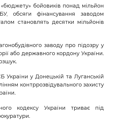
о «бюджету» бойовиків понад мільйон
БУ, обсяги фінансування заводом
галом становлять десятки мільйонів
агонобудівного заводу про підозру у
орії або державного кордону України.
озшук.
 України у Донецькій та Луганській
влінням контррозвідувального захисту
раїни.
ьного кодексу України триває під
рокуратури.