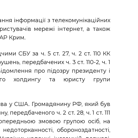
ння інформації з телекомунікаційних
истувачів мережі інтернет, а також
 АР Крим.
и СБУ за ч. 5 ст. 27, ч. 2 ст. 110 КК
ень, передбачених ч. 3 ст. 110-2, ч. 1
овідомлення про підозру президенту і
кого холдингу та юристу групи
тва у США. Громадянину РФ, який був
передбаченого ч. 2 ст. 28, ч. 1 ст. 111
попередньою змовою групою осіб, на
а недоторканності, обороноздатності,