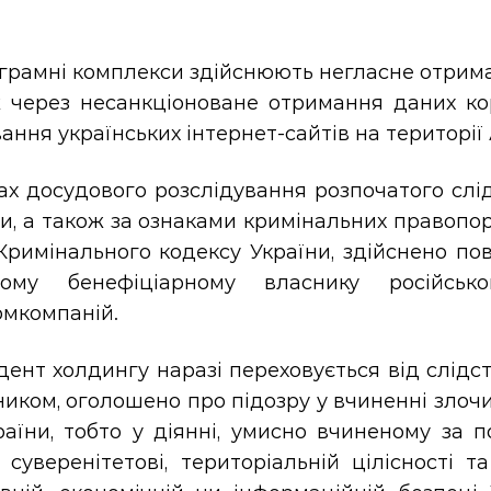
грамні комплекси здійснюють негласне отрима
 через несанкціоноване отримання даних кор
ання українських інтернет-сайтів на території
х досудового розслідування розпочатого слідчим
и, а також за ознаками кримінальних правопоруш
1 Кримінального кодексу України, здійснено п
вому бенефіціарному власнику російсь
омкомпаній.
ент холдингу наразі переховується від слідс
иком, оголошено про підозру у вчиненні злочину, 
раїни, тобто у діянні, умисно вчиненому за 
суверенітетові, територіальній цілісності т