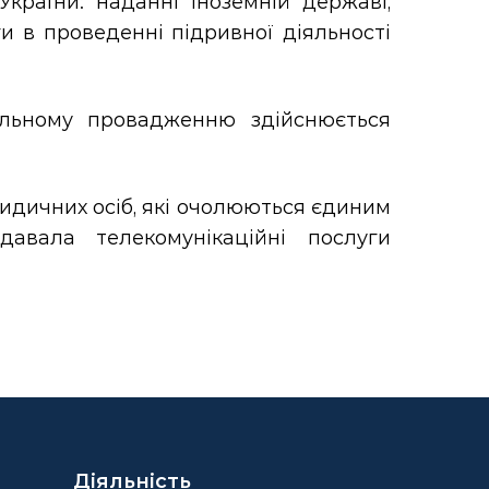
України: наданні іноземній державі,
ги в проведенні підривної діяльності
альному провадженню здійснюється
ридичних осіб, які очолюються єдиним
давала телекомунікаційні послуги
Діяльність