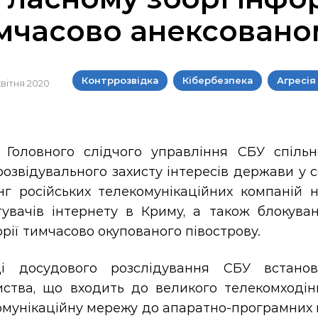
мчасово анексовано
Контррозвідка
Кібербезпека
Агресія
 квітня 2020
і Головного слідчого управління СБУ спіл
озвідувального захисту інтересів держави у 
нг російських телекомунікаційних компаній 
тувачів інтернету в Криму, а також блокуван
рії тимчасово окупованого півострову.
і досудового розслідування СБУ встано
иства, що входить до великого телекомходін
мунікаційну мережу до апаратно-програмних к