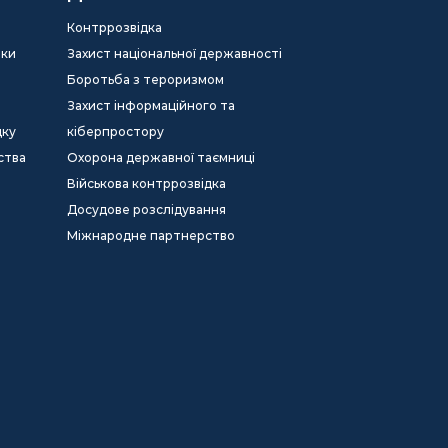
Контррозвідка
еки
Захист національної державності
Боротьба з тероризмом
Захист інформаційного та
дку
кіберпростору
ства
Охорона державної таємниці
Військова контррозвідка
Досудове розслідування
Міжнародне партнерство