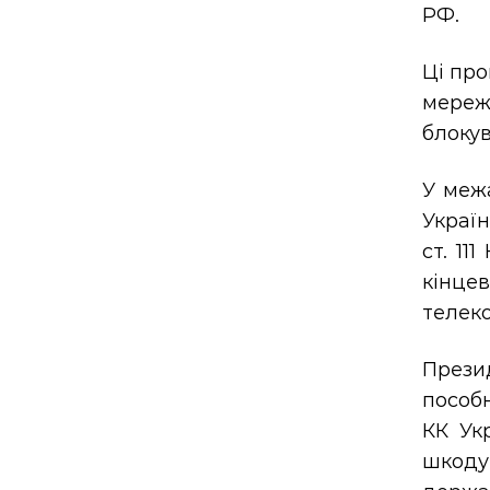
РФ.
Ці про
мереж
блокув
У межа
Україн
ст. 11
кінце
телек
Презид
пособн
КК Ук
шкоду 