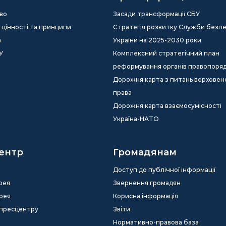
во
Засади трансформації СБУ
ія, цінності та принципи
Стратегія розвитку Служби безп
а
України на 2025-2030 роки
У
Комплексний стратегічний план
реформування органів правопоря
Дорожня карта з питань верховен
права
Дорожня карта взаємосумісності
Україна-НАТО
ентр
Громадянам
Доступ до публічної інформації
рея
Звернення громадян
рея
Корисна інформація
 пресцентру
Звіти
Нормативно-правова база