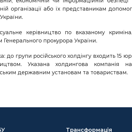
вній, економічній чи інформаційній безпеці 
ній організації або їх представникам допомо
України.
суальне керівництво по вказаному кримін
 Генерального прокурора України.
а: до групи російського холдінгу входить 15 ю
ництвом. Указана холдингова компанія на
нським державним установам та товариствам.
БУ
Трансформація