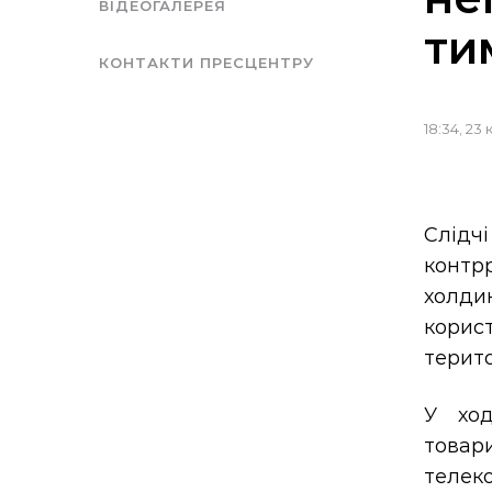
ВІДЕОГАЛЕРЕЯ
ти
КОНТАКТИ ПРЕСЦЕНТРУ
18:34, 23
Слідч
контрр
холди
корис
терито
У ход
товар
телеко