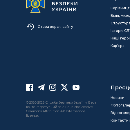
Керівницт
Візія, міс
Структур
Стара версія сайту
Історія СБ
Наші герої
Кар’єра
Пресц
Новини
© 2020-2026 Служба безпеки України. Весь
Фотогале
контент доступний за ліцензією Creative
Commons Attribution 4.0 International
Відеогале
license.
Контакти