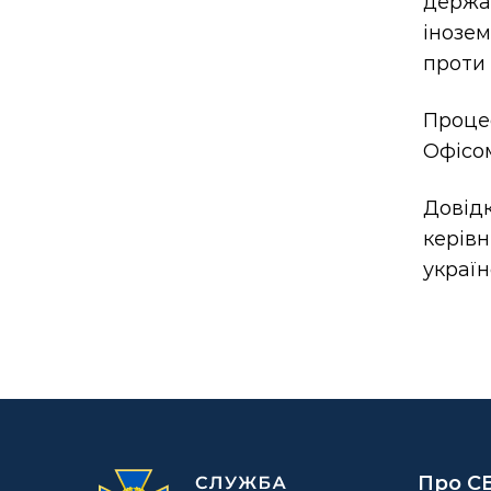
держа
інозем
проти 
Проце
Офісом
Довідк
керів
украї
Про С