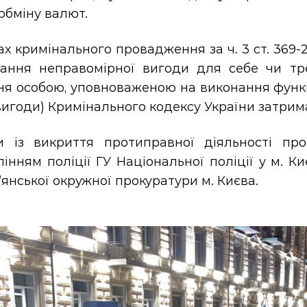
обміну валют.
х кримінального провадження за ч. 3 ст. 369-2
ання неправомірної вигоди для себе чи тр
ня особою, уповноваженою на виконання функ
вигоди) Кримінального кодексу України затрим
и із викриття протиправної діяльності пр
інням поліції ГУ Національної поліції у м. 
янської окружної прокуратури м. Києва.