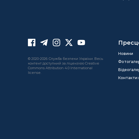
Пресц
Новини
© 2020-2026 Служба безпеки України. Весь
Фотогале
контент доступний за ліцензією Creative
Commons Attribution 4.0 International
Відеогале
license.
Контакти