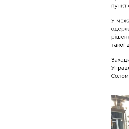
пункт 
У межа
одерж
рішен
такої 
Заход
Управл
Солом’