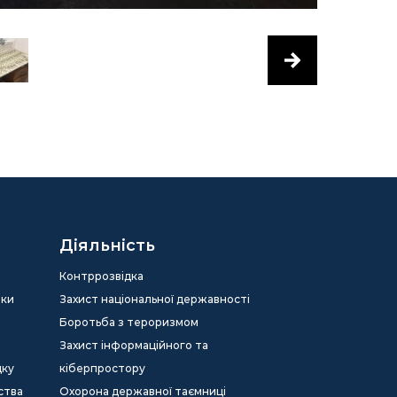
Діяльність
Контррозвідка
еки
Захист національної державності
Боротьба з тероризмом
Захист інформаційного та
дку
кіберпростору
ства
Охорона державної таємниці