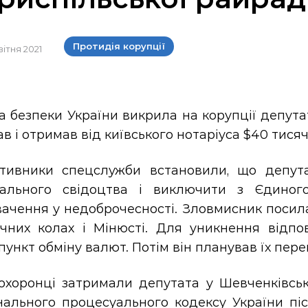
Протидія корупції
вітня 2021
 безпеки України викрила на корупції депута
в і отримав від київського нотаріуса $40 тисяч
тивники спецслужби встановили, що депута
іального свідоцтва і виключити з Єдиного
ачення у недоброчесності. Зловмисник посилав
ичних колах і Мінюсті. Для уникнення відпо
пункт обміну валют. Потім він планував їх пер
охоронці затримали депутата у Шевченківсько
нального процесуального кодексу України піс