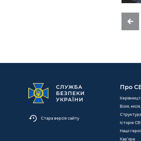
Про С
Керівницт
Візія, міс
Структур
Стара версія сайту
Історія СБ
Наші герої
Кар’єра