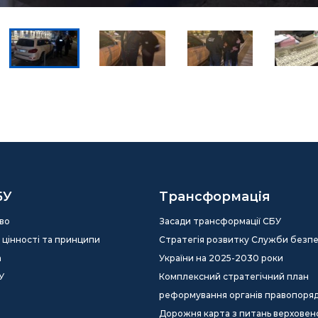
БУ
Трансформація
во
Засади трансформації СБУ
ія, цінності та принципи
Стратегія розвитку Служби безп
а
України на 2025-2030 роки
У
Комплексний стратегічний план
реформування органів правопоря
Дорожня карта з питань верховен