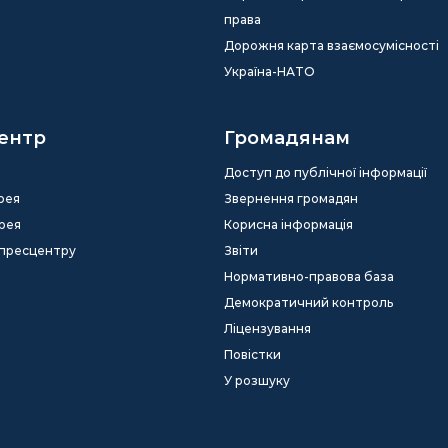
права
Дорожня карта взаємосумісності
Україна-НАТО
ентр
Громадянам
Доступ до публічної інформації
рея
Звернення громадян
рея
Корисна інформація
 пресцентру
Звіти
Нормативно-правова база
Демократичний контроль
Ліцензування
Повістки
У розшуку