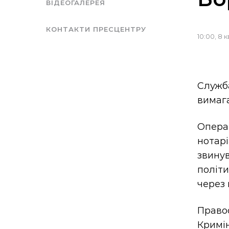
ВІДЕОГАЛЕРЕЯ
КОНТАКТИ ПРЕСЦЕНТРУ
10:00, 8 к
Служба
вимага
Опера
нотар
звинув
політ
через 
Право
Кримі