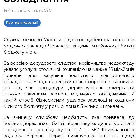
14:44, 11 листопада 2020
Протидія корупції
Служба безпеки України підозрює директора одного із
медичних закладів Черкас у завданні мільйонних збитків
бюджету міста.
За версією досудового слідства, керівництво медзакладу
уклало угоду зі столичної компанією на майже 15 мільйонів
гривень для закупівлі вартісного діагностичного
обладнання. У ході перевірки правоохоронці встановили,
що під час процедури держзакупівель комерсанти
штучно завищили вартість медичного обладнання. У
такий спосіб бізнесменам удалося заволодіти коштами
міського бюджету у розмірі понад 3 мільйони гривень.
За вчинену службову недбалість, яка призвела до
великих державних збитків, керівнику медичної установи
повідомлено про підозру за ч. 2 ст. 367 Кримінального
кодексу України. Наразі вирішується питання щодо