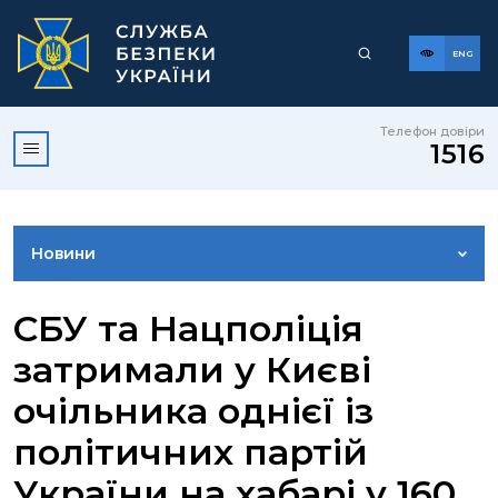
ENG
Телефон довіри
1516
Новини
ФОТОГАЛЕРЕЯ
СБУ та Нацполіція
затримали у Києві
ВІДЕОГАЛЕРЕЯ
очільника однієї із
політичних партій
КОНТАКТИ ПРЕСЦЕНТРУ
України на хабарі у 160