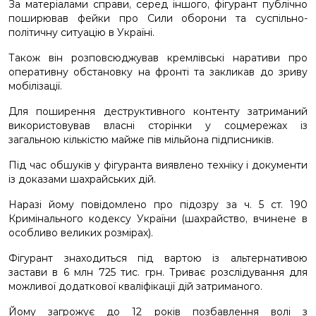
За матеріалами справи, серед іншого, фігурант публічно
поширював фейки про Сили оборони та суспільно-
політичну ситуацію в Україні.
Також він розповсюджував кремлівські наративи про
оперативну обстановку на фронті та закликав до зриву
мобілізації.
Для поширення деструктивного контенту затриманий
використовував власні сторінки у соцмережах із
загальною кількістю майже пів мільйона підписників.
Під час обшуків у фігуранта виявлено техніку і документи
із доказами шахрайських дій.
Наразі йому повідомлено про підозру за ч. 5 ст. 190
Кримінального кодексу України (шахрайство, вчинене в
особливо великих розмірах).
Фігурант знаходиться під вартою із альтернативою
застави в 6 млн 725 тис. грн. Триває розслідування для
можливої додаткової кваліфікації дій затриманого.
Йому загрожує до 12 років позбавлення волі з