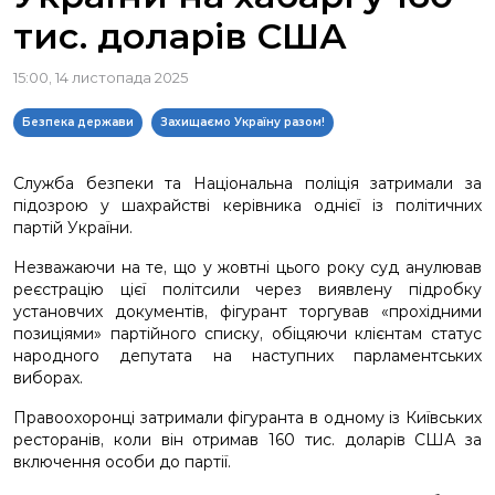
тис. доларів США
15:00, 14 листопада 2025
Безпека держави
Захищаємо Україну разом!
Служба безпеки та Національна поліція затримали за
підозрою у шахрайстві керівника однієї із політичних
партій України.
Незважаючи на те, що у жовтні цього року суд анулював
реєстрацію цієї політсили через виявлену підробку
установчих документів, фігурант торгував «прохідними
позиціями» партійного списку, обіцяючи клієнтам статус
народного депутата на наступних парламентських
виборах.
Правоохоронці затримали фігуранта в одному із Київських
ресторанів, коли він отримав 160 тис. доларів США за
включення особи до партії.