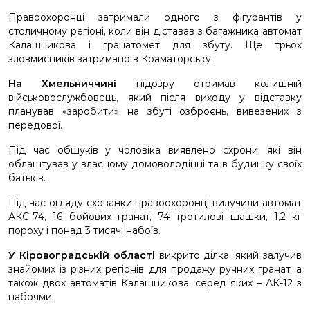
Правоохоронці затримали одного з фігурантів у
столичному регіоні, коли він діставав з багажника автомат
Калашникова і гранатомет для збуту. Ще трьох
зловмисників затримано в Краматорську.
На Хмельниччині
підозру отримав колишній
військовослужбовець, який після виходу у відставку
планував «заробити» на збуті озброєнь, вивезених з
передової.
Під час обшуків у чоловіка виявлено схрони, які він
облаштував у власному домоволодінні та в будинку своїх
батьків.
Під час огляду схованки правоохоронці вилучили автомат
АКС-74, 16 бойових гранат, 74 тротилові шашки, 1,2 кг
пороху і понад 3 тисячі набоїв.
У Кіровоградській області
викрито ділка, який залучив
знайомих із різних регіонів для продажу ручних гранат, а
також двох автоматів Калашникова, серед яких – АК-12 з
набоями.