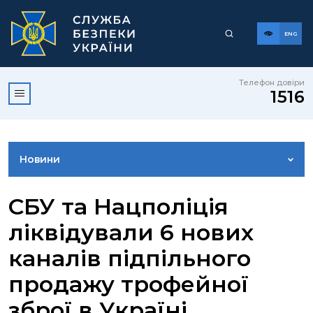
ENG
Телефон довіри
1516
Новини
ФОТОГАЛЕРЕЯ
СБУ та Нацполіція
ліквідували 6 нових
ВІДЕОГАЛЕРЕЯ
каналів підпільного
продажу трофейної
КОНТАКТИ ПРЕСЦЕНТРУ
зброї в Україні