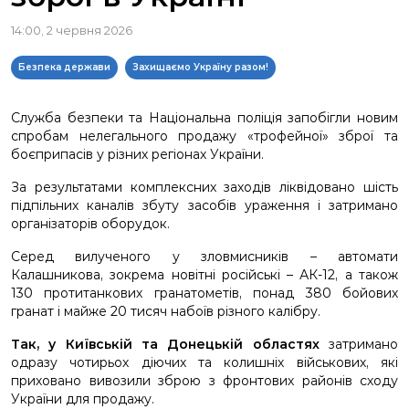
14:00, 2 червня 2026
Безпека держави
Захищаємо Україну разом!
Служба безпеки та Національна поліція запобігли новим
спробам нелегального продажу «трофейної» зброї та
боєприпасів у різних регіонах України.
За результатами комплексних заходів ліквідовано шість
підпільних каналів збуту засобів ураження і затримано
організаторів оборудок.
Серед вилученого у зловмисників – автомати
Калашникова, зокрема новітні російські – АК-12, а також
130 протитанкових гранатометів, понад 380 бойових
гранат і майже 20 тисяч набоїв різного калібру.
Так, у Київській та Донецькій областях
затримано
одразу чотирьох діючих та колишніх військових, які
приховано вивозили зброю з фронтових районів сходу
України для продажу.