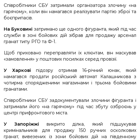
Співробітники СБУ затримали організатора злочину «на
гарячому», коли він намагався реалізувати партію зброї та
боєприпасів.
На Буковині
затримано ще одного фігуранта, який під час
служби в зоні бойових дій зібрав для продажу арсенал
гранат типу РГО та Ф-1.
Щоб приховано переправляти їх клієнтам, він маскував
«замовлення» у поштових посилках серед провізії.
У Харкові
підозру отримав 16-річний юнак, який
намагався продати російський автомат Калашникова з
чотирма спорядженими магазинами і трьома бойовими
гранатами.
Співробітники СБУ задокументували злочини фігуранта і
затримали його «на гарячому» під час збуту озброєнь у
центрі прифронтового міста.
У Запоріжжі
викрито ділка, який підшукував
кримінальників для продажу 150 ручних осколкових
гранат, вивезених із зони бойових дій на південному