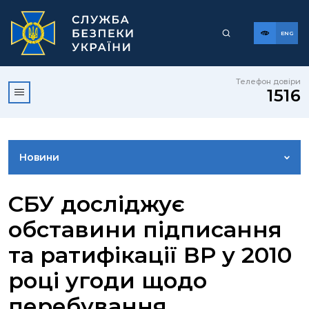
ENG
Телефон довіри
1516
Новини
ФОТОГАЛЕРЕЯ
СБУ досліджує
обставини підписання
ВІДЕОГАЛЕРЕЯ
та ратифікації ВР у 2010
році угоди щодо
КОНТАКТИ ПРЕСЦЕНТРУ
перебування