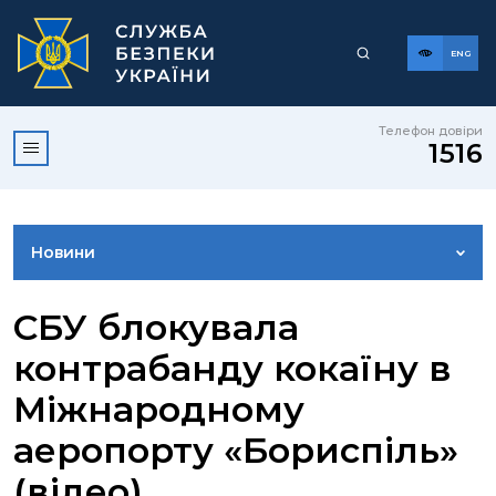
ENG
Телефон довіри
1516
Новини
ФОТОГАЛЕРЕЯ
СБУ блокувала
контрабанду кокаїну в
ВІДЕОГАЛЕРЕЯ
Міжнародному
аеропорту «Бориспіль»
КОНТАКТИ ПРЕСЦЕНТРУ
(відео)