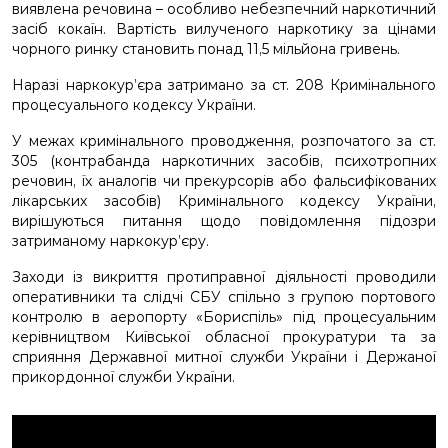
виявлена речовина – особливо небезпечний наркотичний
засіб кокаїн. Вартість вилученого наркотику за цінами
чорного ринку становить понад 11,5 мільйона гривень.
Наразі наркокур’єра затримано за ст. 208 Кримінального
процесуального кодексу України.
У межах кримінального проводження, розпочатого за ст.
305 (контрабанда наркотичних засобів, психотропних
речовин, їх аналогів чи прекурсорів або фальсифікованих
лікарських засобів) Кримінального кодексу України,
вирішуються питання щодо повідомлення підозри
затриманому наркокур’єру.
Заходи із викриття протиправної діяльності проводили
оперативники та слідчі СБУ спільно з групою портового
контролю в аеропорту «Бориспіль» під процесуальним
керівництвом Київської обласної прокуратури та за
сприяння Державної митної служби України і Держаної
прикордонної служби України.