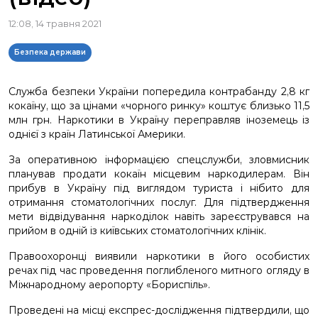
12:08, 14 травня 2021
Безпека держави
Служба безпеки України попередила контрабанду 2,8 кг
кокаїну, що за цінами «чорного ринку» коштує близько 11,5
млн грн. Наркотики в Україну переправляв іноземець із
однієї з країн Латинської Америки.
За оперативною інформацією спецслужби, зловмисник
планував продати кокаїн місцевим наркодилерам. Він
прибув в Україну під виглядом туриста і нібито для
отримання стоматологічних послуг. Для підтвердження
мети відвідування наркоділок навіть зареєструвався на
прийом в одній із київських стоматологічних клінік.
Правоохоронці виявили наркотики в його особистих
речах під час проведення поглибленого митного огляду в
Міжнародному аеропорту «Бориспіль».
Проведені на місці експрес-дослідження підтвердили, що