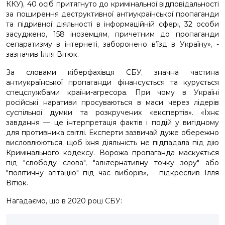
ККУ), 40 осіб притягнуто до кримінальної відповідальності
за поширення деструктивної антиукраїнської пропаганди
та підривної діяльності в інформаційній сфері, 32 особи
засуджено, 158 іноземцям, причетним до пропаганди
сепаратизму в інтернеті, заборонено в’їзд в Україну», -
зазначив Ілля Вітюк.
За словами кіберфахівця СБУ, значна частина
антиукраїнської пропаганди фінансується та курується
спецслужбами країни-агресора. При чому в Україні
російські наративи просуваються в маси через лідерів
суспільної думки та розкручених «експертів». «Їхнє
завдання — це інтерпретація фактів і подій у вигідному
для противника світлі. Експерти зазвичай дуже обережно
висловлюються, щоб їхня діяльність не підпадала під дію
Кримінального кодексу. Ворожа пропаганда маскується
під "свободу слова", "альтернативну точку зору" або
"політичну агітацію" під час виборів», - підкреслив Ілля
Вітюк.
Нагадаємо, що в 2020 році СБУ: