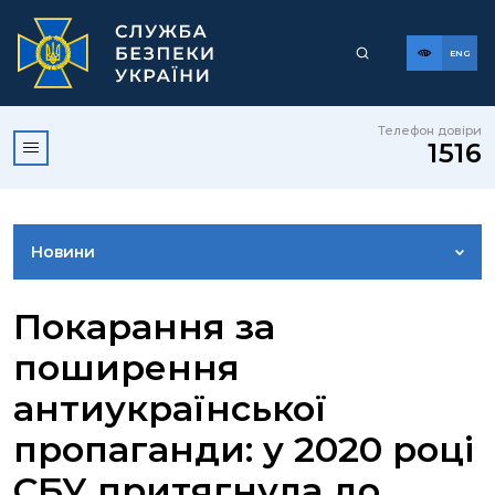
ENG
Телефон довіри
1516
Новини
ФОТОГАЛЕРЕЯ
Покарання за
поширення
ВІДЕОГАЛЕРЕЯ
антиукраїнської
пропаганди: у 2020 році
КОНТАКТИ ПРЕСЦЕНТРУ
СБУ притягнула до