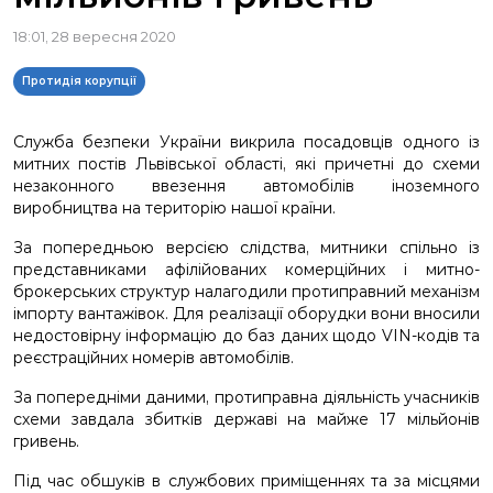
18:01, 28 вересня 2020
Протидія корупції
Служба безпеки України викрила посадовців одного із
митних постів Львівської області, які причетні до схеми
незаконного ввезення автомобілів іноземного
виробництва на територію нашої країни.
За попередньою версією слідства, митники спільно із
представниками афілійованих комерційних і митно-
брокерських структур налагодили протиправний механізм
імпорту вантажівок. Для реалізації оборудки вони вносили
недостовірну інформацію до баз даних щодо VIN-кодів та
реєстраційних номерів автомобілів.
За попередніми даними, протиправна діяльність учасників
схеми завдала збитків державі на майже 17 мільйонів
гривень.
Під час обшуків в службових приміщеннях та за місцями