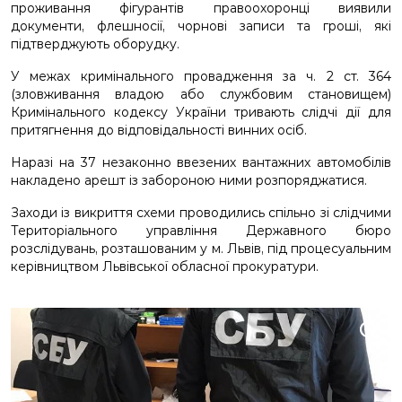
проживання фігурантів правоохоронці виявили
документи, флешносії, чорнові записи та гроші, які
підтверджують оборудку.
У межах кримінального провадження за ч. 2 ст. 364
(зловживання владою або службовим становищем)
Кримінального кодексу України тривають слідчі дії для
притягнення до відповідальності винних осіб.
Наразі на 37 незаконно ввезених вантажних автомобілів
накладено арешт із забороною ними розпоряджатися.
Заходи із викриття схеми проводились спільно зі слідчими
Територіального управління Державного бюро
розслідувань, розташованим у м. Львів, під процесуальним
керівництвом Львівської обласної прокуратури.